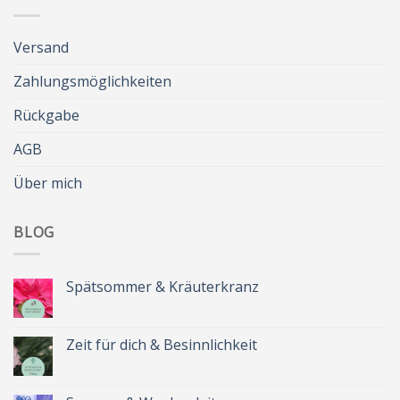
Versand
Zahlungsmöglichkeiten
Rückgabe
AGB
Über mich
BLOG
Spätsommer & Kräuterkranz
Keine
Kommentare
zu
Spätsommer
Zeit für dich & Besinnlichkeit
&
Kräuterkranz
Keine
Kommentare
zu
Zeit