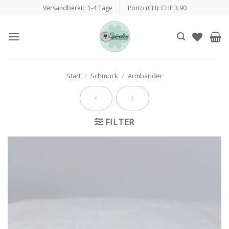
Zum
Versandbereit: 1-4 Tage
Porto (CH): CHF 3.90
Inhalt
springen
Start
/
Schmuck
/
Armbänder
FILTER
Auf die
Wunschliste