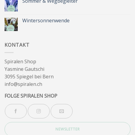
Sommer & Wegbegleiter
für
dich
Keine
&
Kommentare
Besinnlichkeit
zu
Sommer
Wintersonnenwende
&
Wegbegleiter
Keine
Kommentare
zu
Wintersonnenwende
KONTAKT
Spiralen Shop
Yasmine Gautschi
3095 Spiegel bei Bern
info@spiralen.ch
FOLGE SPIRALEN SHOP
NEWSLETTER