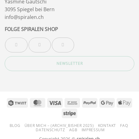
Yasmine Gautschi
3095 Spiegel bei Bern
info@spiralen.ch
FOLGE SPIRALEN SHOP
NEWSLETTER
Twint
MasterCard
Visa
Bank
PayPal
Google
App
Transfer
Pay
Pay
Stripe
BLOG
ÜBER MICH – (ARCHIV_BISHER 2025)
KONTAKT
FAQ
DATENSCHUTZ
AGB
IMPRESSUM
Copyright 2026 ©
spiralen.ch