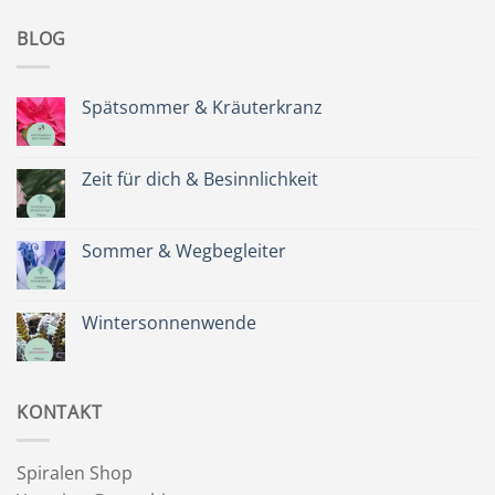
BLOG
Spätsommer & Kräuterkranz
Keine
Kommentare
zu
Spätsommer
Zeit für dich & Besinnlichkeit
&
Kräuterkranz
Keine
Kommentare
zu
Zeit
Sommer & Wegbegleiter
für
dich
Keine
&
Kommentare
Besinnlichkeit
zu
Sommer
Wintersonnenwende
&
Wegbegleiter
Keine
Kommentare
zu
Wintersonnenwende
KONTAKT
Spiralen Shop