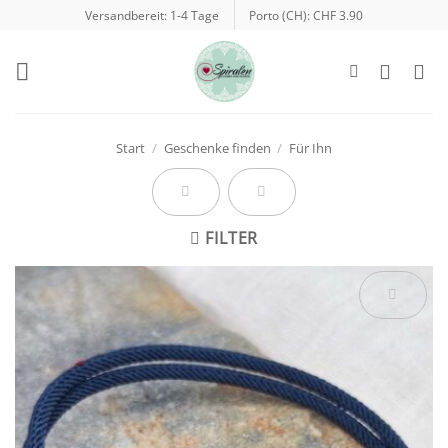
Zum
Versandbereit: 1-4 Tage
Porto (CH): CHF 3.90
Inhalt
springen
Start
/
Geschenke finden
/
Für Ihn
FILTER
Auf die
Wunschliste