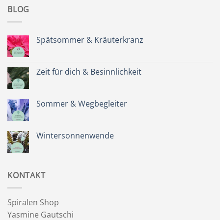
BLOG
Spätsommer & Kräuterkranz
Keine
Kommentare
zu
Spätsommer
Zeit für dich & Besinnlichkeit
&
Kräuterkranz
Keine
Kommentare
zu
Zeit
Sommer & Wegbegleiter
für
dich
Keine
&
Kommentare
Besinnlichkeit
zu
Sommer
Wintersonnenwende
&
Wegbegleiter
Keine
Kommentare
zu
Wintersonnenwende
KONTAKT
Spiralen Shop
Yasmine Gautschi