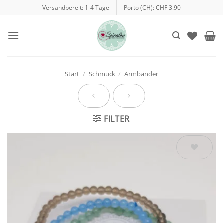
Zum
Versandbereit: 1-4 Tage
Porto (CH): CHF 3.90
Inhalt
springen
Start
/
Schmuck
/
Armbänder
FILTER
Auf die
Wunschliste