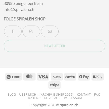
3095 Spiegel bei Bern
info@spiralen.ch
FOLGE SPIRALEN SHOP
NEWSLETTER
Twint
MasterCard
Visa
Bank
PayPal
Google
App
Transfer
Pay
Pay
Stripe
BLOG
ÜBER MICH – (ARCHIV_BISHER 2025)
KONTAKT
FAQ
DATENSCHUTZ
AGB
IMPRESSUM
Copyright 2026 ©
spiralen.ch