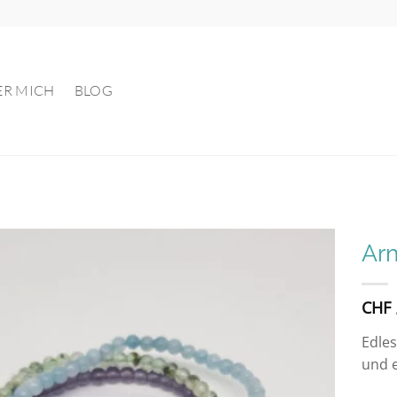
ER MICH
BLOG
Arm
Auf die
CHF
Wunschliste
Edles
und e