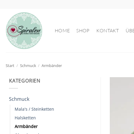
Zum
Inhalt
springen
HOME
SHOP
KONTAKT
ÜB
Start
/
Schmuck
/
Armbänder
KATEGORIEN
Schmuck
Mala's / Steinketten
Halsketten
Armbänder