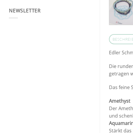
NEWSLETTER
BESCHREI
Edler Schm
Die runden
getragen 
Das feine 
Amethyst
Der Amethy
und schenk
Aquamari
Stärkt das