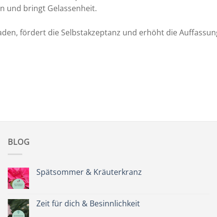
ion und bringt Gelassenheit.
aden, fördert die Selbstakzeptanz und erhöht die Auffass
BLOG
Spätsommer & Kräuterkranz
Keine
Kommentare
zu
Spätsommer
Zeit für dich & Besinnlichkeit
&
Kräuterkranz
Keine