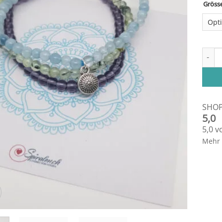
Gröss
Armba
SHO
5,0
5,0 v
Mehr 