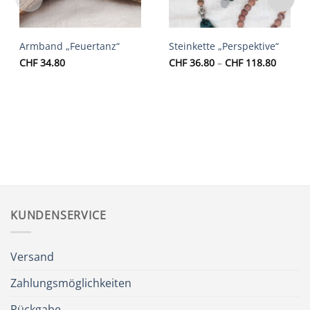
Armband „Feuertanz“
Steinkette „Perspektive“
Preiss
CHF
34.80
CHF
36.80
–
CHF
118.80
CHF 36
bis
CHF 11
KUNDENSERVICE
Versand
Zahlungsmöglichkeiten
Rückgabe