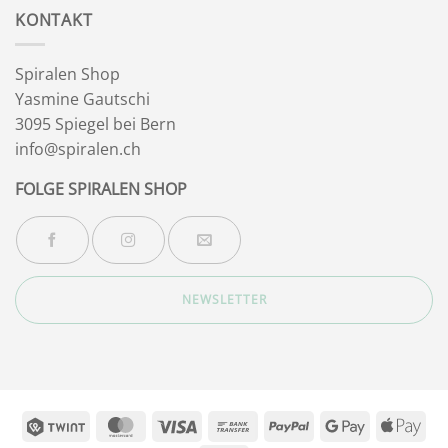
KONTAKT
Spiralen Shop
Yasmine Gautschi
3095 Spiegel bei Bern
info@spiralen.ch
FOLGE SPIRALEN SHOP
NEWSLETTER
Twint
MasterCard
Visa
Bank
PayPal
Google
App
Transfer
Pay
Pay