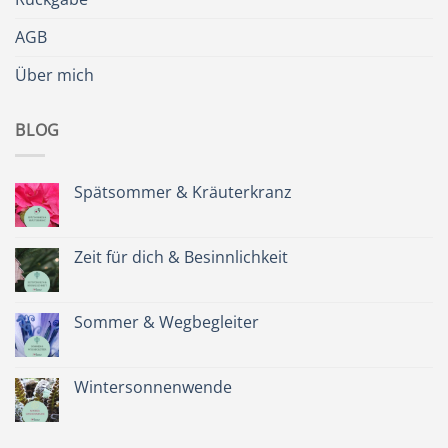
AGB
Über mich
BLOG
Spätsommer & Kräuterkranz
Keine
Kommentare
zu
Spätsommer
Zeit für dich & Besinnlichkeit
&
Kräuterkranz
Keine
Kommentare
zu
Zeit
Sommer & Wegbegleiter
für
dich
Keine
&
Kommentare
Besinnlichkeit
zu
Sommer
Wintersonnenwende
&
Wegbegleiter
Keine
Kommentare
zu
Wintersonnenwende