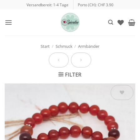
Zum
Versandbereit: 1-4 Tage
Porto (CH): CHF 3.90
Inhalt
springen
Start
/
Schmuck
/
Armbänder
FILTER
Auf die
Wunschliste