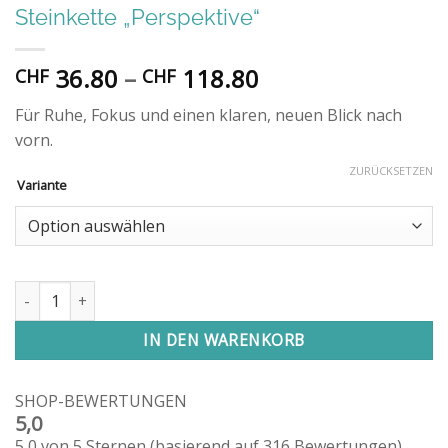
Steinkette „Perspektive“
Preisspanne:
36.80
–
118.80
CHF
CHF
CHF 36.80
Für Ruhe, Fokus und einen klaren, neuen Blick nach
bis
vorn.
CHF 118.80
ZURÜCKSETZEN
Variante
Steinkette "Perspektive" Menge
IN DEN WARENKORB
SHOP-BEWERTUNGEN
5,0
5,0 von 5 Sternen (basierend auf 316 Bewertungen)