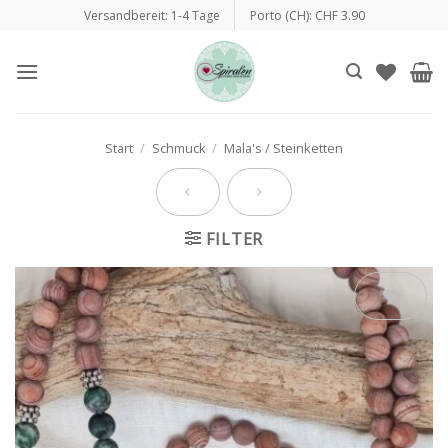
Zum
Versandbereit: 1-4 Tage
Porto (CH): CHF 3.90
Inhalt
springen
Start
/
Schmuck
/
Mala's / Steinketten
FILTER
Auf die
Wunschliste