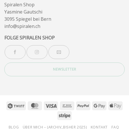
Spiralen Shop
Yasmine Gautschi
3095 Spiegel bei Bern
info@spiralen.ch
FOLGE SPIRALEN SHOP
NEWSLETTER
Twint
MasterCard
Visa
Bank
PayPal
Google
App
Transfer
Pay
Pay
Stripe
BLOG
ÜBER MICH – (ARCHIV_BISHER 2025)
KONTAKT
FAQ