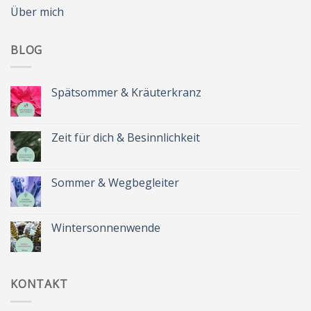
Über mich
BLOG
Spätsommer & Kräuterkranz
Keine
Kommentare
zu
Spätsommer
Zeit für dich & Besinnlichkeit
&
Kräuterkranz
Keine
Kommentare
zu
Zeit
Sommer & Wegbegleiter
für
dich
Keine
&
Kommentare
Besinnlichkeit
zu
Sommer
Wintersonnenwende
&
Wegbegleiter
Keine
Kommentare
zu
Wintersonnenwende
KONTAKT