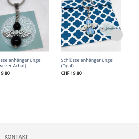
Auf die
Auf die
Wunschliste
Wunschliste
üsselanhänger Engel
Schlüsselanhänger Engel
Sc
arzer Achat)
(Opal)
„H
9.80
CHF
19.80
CH
KONTAKT