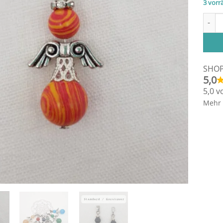
3 vorrä
Engel
Altern
SHO
5,0
5,0 v
Mehr 