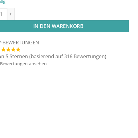
tig
anhänger Rot-Gelb Menge
ative:
IN DEN WARENKORB
P-BEWERTUNGEN
on 5 Sternen (basierend auf 316 Bewertungen)
Bewertungen ansehen