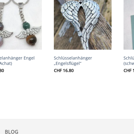
Auf die
Auf die
Wunschliste
Wunschliste
elanhänger Engel
Schlüsselanhänger
Schl
 Achat)
„Engelsflügel“
(schw
80
CHF
16.80
CHF
1
BLOG