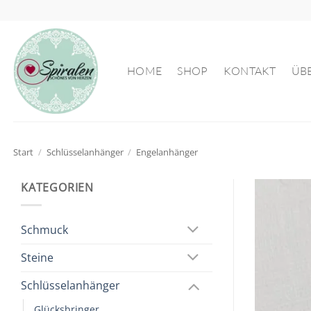
Zum
Inhalt
springen
HOME
SHOP
KONTAKT
ÜB
Start
/
Schlüsselanhänger
/
Engelanhänger
KATEGORIEN
Schmuck
Steine
Schlüsselanhänger
Glücksbringer