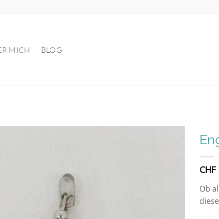
ER MICH
BLOG
En
Auf die
CHF
Wunschliste
Ob al
diese