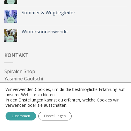
Kommentare
zu
Zeit
Sommer & Wegbegleiter
für
dich
Keine
&
Kommentare
Besinnlichkeit
zu
Sommer
Wintersonnenwende
&
Wegbegleiter
Keine
Kommentare
zu
Wintersonnenwende
KONTAKT
Spiralen Shop
Yasmine Gautschi
3095 Spiegel bei Bern
Wir verwenden Cookies, um dir die bestmögliche Erfahrung auf
info@spiralen.ch
unserer Website zu bieten.
In den Einstellungen kannst du erfahren, welche Cookies wir
FOLGE SPIRALEN SHOP
verwenden oder sie ausschalten.
Zustimmen
Einstellungen