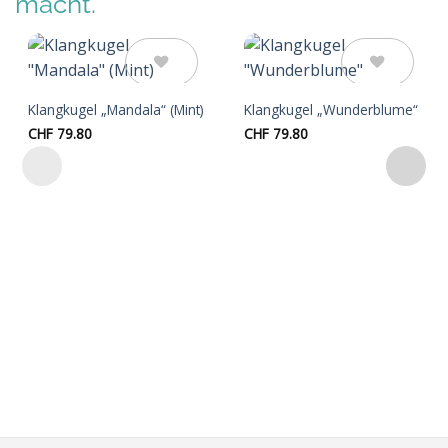
macht.
Auf die
Auf die
Klangkugel „Mandala“ (Mint)
Klangkugel „Wunderblume“
Wunschliste
Wunschliste
CHF
79.80
CHF
79.80