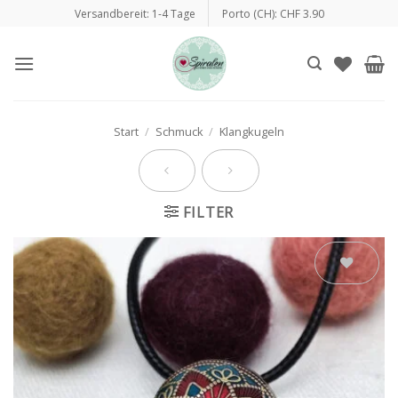
Zum
Versandbereit: 1-4 Tage
Porto (CH): CHF 3.90
Inhalt
springen
Start
/
Schmuck
/
Klangkugeln
FILTER
Auf die
Wunschliste