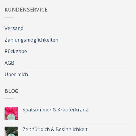
KUNDENSERVICE
Versand
Zahlungsmöglichkeiten
Rückgabe
AGB
Über mich
BLOG
Spätsommer & Kräuterkranz
Keine
Kommentare
zu
Spätsommer
Zeit für dich & Besinnlichkeit
&
Kräuterkranz
Keine