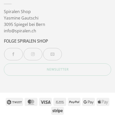
Spiralen Shop
Yasmine Gautschi
3095 Spiegel bei Bern
info@spiralen.ch
FOLGE SPIRALEN SHOP
NEWSLETTER
Twint
MasterCard
Visa
Bank
PayPal
Google
App
Transfer
Pay
Pay
Stripe