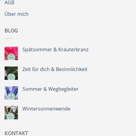
AGB
Über mich
BLOG
Spätsommer & Kräuterkranz
Keine
Kommentare
zu
Spätsommer
Zeit für dich & Besinnlichkeit
&
Kräuterkranz
Keine
Kommentare
zu
Zeit
Sommer & Wegbegleiter
für
dich
Keine
&
Kommentare
Besinnlichkeit
zu
Sommer
Wintersonnenwende
&
Wegbegleiter
Keine
Kommentare
zu
Wintersonnenwende
KONTAKT