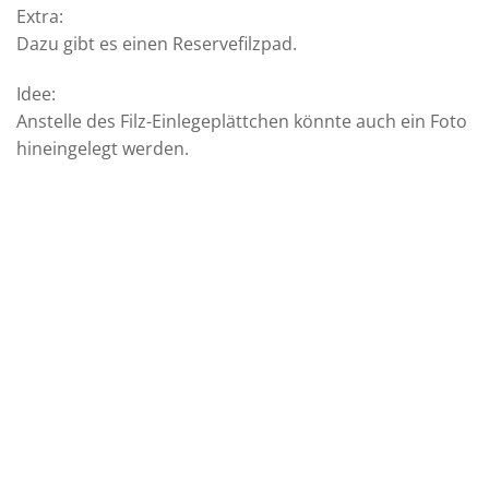
Extra:
Dazu gibt es einen Reservefilzpad.
Idee:
Anstelle des Filz-Einlegeplättchen könnte auch ein Foto
hineingelegt werden.
Auf die
Auf die
Wunschliste
Wunschliste