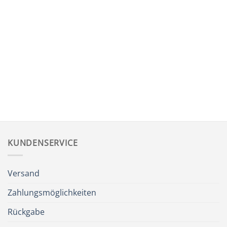
Halskette „Spiralen
Halskette „In
Flacon“
Erinnerung“ (Kapsel)
CHF
34.80
CHF
48.80
KUNDENSERVICE
Versand
Zahlungsmöglichkeiten
Rückgabe