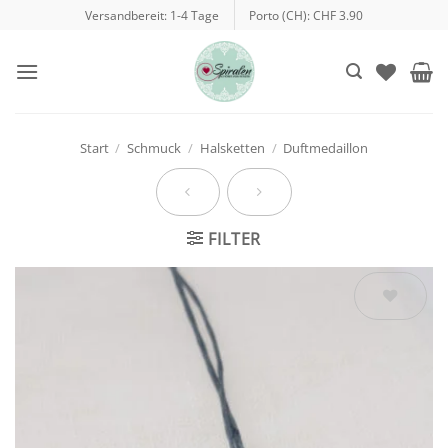
Zum
Versandbereit: 1-4 Tage
Porto (CH): CHF 3.90
Inhalt
springen
Start
/
Schmuck
/
Halsketten
/
Duftmedaillon
FILTER
Auf die
Wunschliste