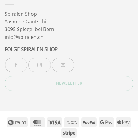
Spiralen Shop
Yasmine Gautschi
3095 Spiegel bei Bern
info@spiralen.ch
FOLGE SPIRALEN SHOP
NEWSLETTER
Twint
MasterCard
Visa
Bank
PayPal
Google
App
Transfer
Pay
Pay
Stripe