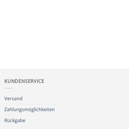
Halskette „Spiralen
Halskette „In
Flacon“
Erinnerung“ (Kapsel)
CHF
34.80
CHF
48.80
KUNDENSERVICE
Versand
Zahlungsmöglichkeiten
Rückgabe