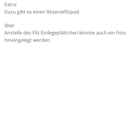
Extra:
Dazu gibt es einen Reservefilzpad.
Idee:
Anstelle des Filz-Einlegeplättchen könnte auch ein Foto
hineingelegt werden.
Auf die
Auf die
Wunschliste
Wunschliste