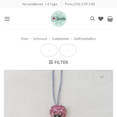
Zum
Versandbereit: 1-4 Tage
Porto (CH): CHF 3.90
Inhalt
springen
Start
/
Schmuck
/
Halsketten
/
Duftmedaillon
FILTER
Auf die
Wunschliste