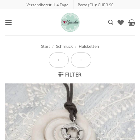
Zum
Versandbereit: 1-4 Tage
Porto (CH): CHF 3.90
Inhalt
springen
Start
/
Schmuck
/
Halsketten
FILTER
Auf die
Wunschliste