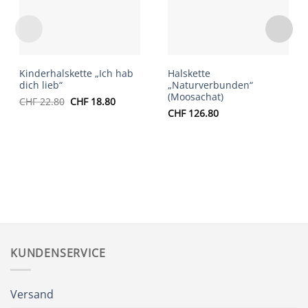
Kinderhalskette „Ich hab
Halskette
dich lieb“
„Naturverbunden“
(Moosachat)
Ursprünglicher
Aktueller
CHF
22.80
CHF
18.80
Preis
Preis
CHF
126.80
war:
ist:
CHF 22.80
CHF 18.80.
KUNDENSERVICE
Versand