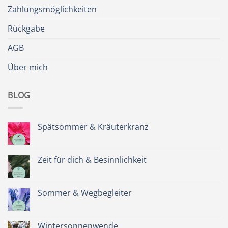
Zahlungsmöglichkeiten
Rückgabe
AGB
Über mich
BLOG
Spätsommer & Kräuterkranz
Keine
Kommentare
zu
Spätsommer
Zeit für dich & Besinnlichkeit
&
Kräuterkranz
Keine
Kommentare
zu
Zeit
Sommer & Wegbegleiter
für
dich
Keine
&
Kommentare
Besinnlichkeit
zu
Sommer
Wintersonnenwende