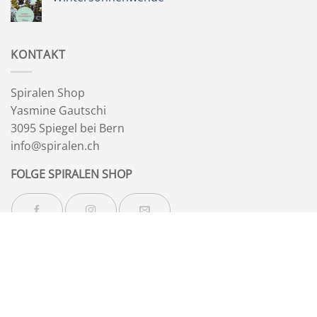
&
Wegbegleiter
Keine
Kommentare
zu
Wintersonnenwende
KONTAKT
Spiralen Shop
Yasmine Gautschi
3095 Spiegel bei Bern
info@spiralen.ch
FOLGE SPIRALEN SHOP
NEWSLETTER