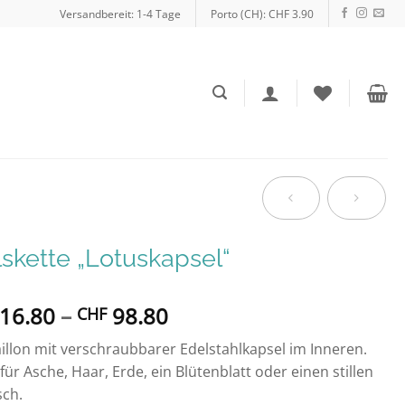
Versandbereit: 1-4 Tage
Porto (CH): CHF 3.90
skette „Lotuskapsel“
Preisspanne:
16.80
–
98.80
CHF
CHF 16.80
llon mit verschraubbarer Edelstahlkapsel im Inneren.
bis
 für Asche, Haar, Erde, ein Blütenblatt oder einen stillen
CHF 98.80
ch.