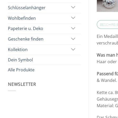
Schlüsselanhänger
Wohlbefinden
BESCHREI
Papeterie u. Deko
Ein Medail
Geschenke finden
verschraub
Kollektion
Was man h
Dein Symbol
Haar oder 
Alle Produkte
Passend fü
& Wandel.
NEWSLETTER
Kette ca. 
Gehäuseg
Material: 
Das Schmuc