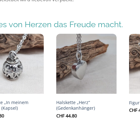
s von Herzen das Freude macht.
Auf die
Auf die
Wunschliste
Wunschliste
te „In meinem
Halskette „Herz“
Figur
 (Kapsel)
(Gedenkanhänger)
CHF
4
80
CHF
44.80