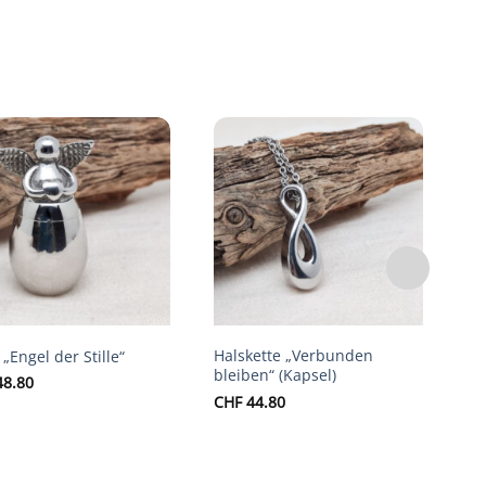
Auf die
Auf die
Wunschliste
Wunschliste
Halskette „Verbunden
Ha
 „Engel der Stille“
bleiben“ (Kapsel)
(E
8.80
CHF
44.80
CH