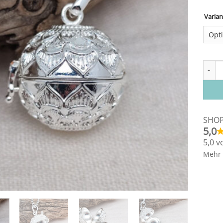
Varian
Altern
Halsk
SHO
5,0
5,0 v
Mehr 