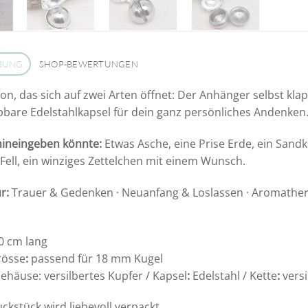
BUNG
SHOP-BEWERTUNGEN
lon, das sich auf zwei Arten öffnet: Der Anhänger selbst klap
bare Edelstahlkapsel für dein ganz persönliches Andenken.
ineingeben könnte:
Etwas Asche, eine Prise Erde, ein Sandk
Fell, ein winziges Zettelchen mit einem Wunsch.
r:
Trauer & Gedenken · Neuanfang & Loslassen · Aromathera
80 cm lang
rösse
:
passend für 18 mm Kugel
Gehäuse: versilbertes Kupfer / Kapsel
:
Edelstahl / Kette
:
versi
kstück wird liebevoll verpackt.