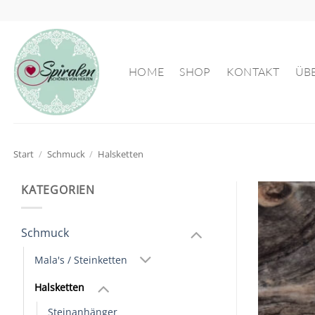
Zum
Inhalt
springen
HOME
SHOP
KONTAKT
ÜB
Start
/
Schmuck
/
Halsketten
KATEGORIEN
Schmuck
Mala's / Steinketten
Halsketten
Steinanhänger