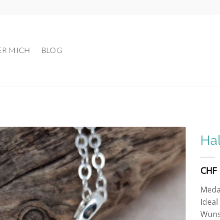
ER MICH
BLOG
Hal
Auf die
CHF
Wunschliste
Medai
Ideal
Wuns