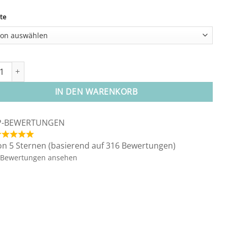
te
ative:
ette "Lotuskapsel" Menge
IN DEN WARENKORB
P-BEWERTUNGEN
on 5 Sternen (basierend auf 316 Bewertungen)
Bewertungen ansehen