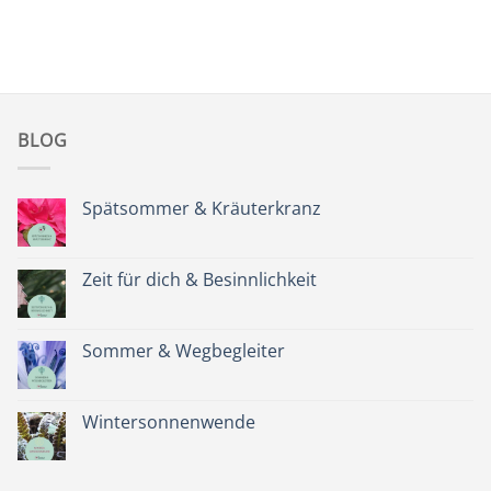
BLOG
Spätsommer & Kräuterkranz
Keine
Kommentare
zu
Spätsommer
Zeit für dich & Besinnlichkeit
&
Kräuterkranz
Keine
Kommentare
zu
Zeit
Sommer & Wegbegleiter
für
dich
Keine
&
Kommentare
Besinnlichkeit
zu
Sommer
Wintersonnenwende
&
Wegbegleiter
Keine
Kommentare
zu
Wintersonnenwende