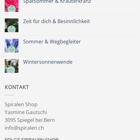
Spätsommer & Kräuterkranz
Keine
Kommentare
zu
Spätsommer
Zeit für dich & Besinnlichkeit
&
Kräuterkranz
Keine
Kommentare
zu
Zeit
Sommer & Wegbegleiter
für
dich
Keine
&
Kommentare
Besinnlichkeit
zu
Sommer
Wintersonnenwende
&
Wegbegleiter
Keine
Kommentare
zu
Wintersonnenwende
KONTAKT
Spiralen Shop
Yasmine Gautschi
3095 Spiegel bei Bern
info@spiralen.ch