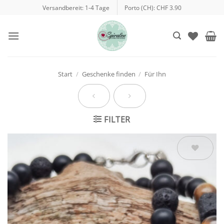
Zum
Versandbereit: 1-4 Tage
Porto (CH): CHF 3.90
Inhalt
springen
Start
/
Geschenke finden
/
Für Ihn
FILTER
Auf die
Wunschliste