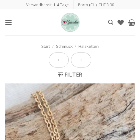
Zum
Versandbereit: 1-4 Tage
Porto (CH): CHF 3.90
Inhalt
springen
Start
/
Schmuck
/
Halsketten
FILTER
Auf die
Wunschliste