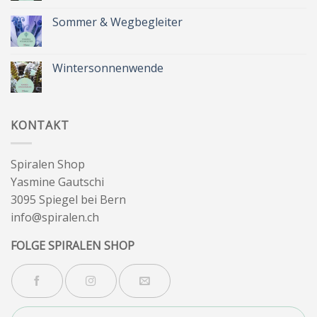
Kommentare
zu
Zeit
Sommer & Wegbegleiter
für
dich
Keine
&
Kommentare
Besinnlichkeit
zu
Sommer
Wintersonnenwende
&
Wegbegleiter
Keine
Kommentare
zu
Wintersonnenwende
KONTAKT
Spiralen Shop
Yasmine Gautschi
3095 Spiegel bei Bern
info@spiralen.ch
FOLGE SPIRALEN SHOP