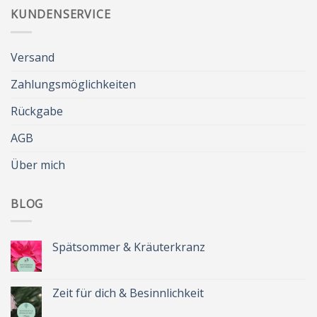
KUNDENSERVICE
Versand
Zahlungsmöglichkeiten
Rückgabe
AGB
Über mich
BLOG
Spätsommer & Kräuterkranz
Keine
Kommentare
zu
Spätsommer
Zeit für dich & Besinnlichkeit
&
Kräuterkranz
Keine