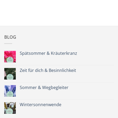
BLOG
Spätsommer & Kräuterkranz
Keine
Kommentare
zu
Spätsommer
Zeit für dich & Besinnlichkeit
&
Kräuterkranz
Keine
Kommentare
zu
Zeit
Sommer & Wegbegleiter
für
dich
Keine
&
Kommentare
Besinnlichkeit
zu
Sommer
Wintersonnenwende
&
Wegbegleiter
Keine
Kommentare
zu