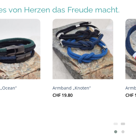
s von Herzen das Freude macht.
Auf die
Auf die
Wunschliste
Wunschliste
„Ocean“
Armband „Knoten“
Armb
CHF
19.80
CHF
1