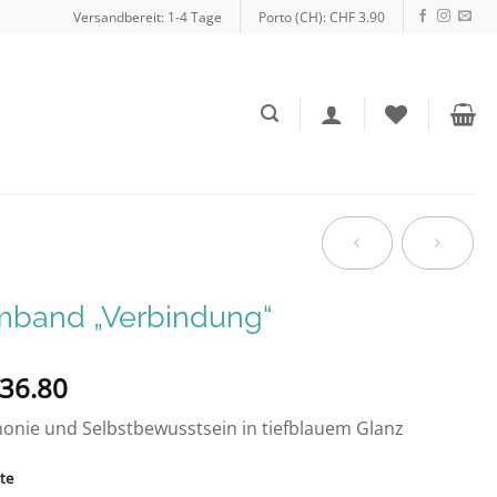
Versandbereit: 1-4 Tage
Porto (CH): CHF 3.90
mband „Verbindung“
36.80
nie und Selbstbewusstsein in tiefblauem Glanz
te
ative: