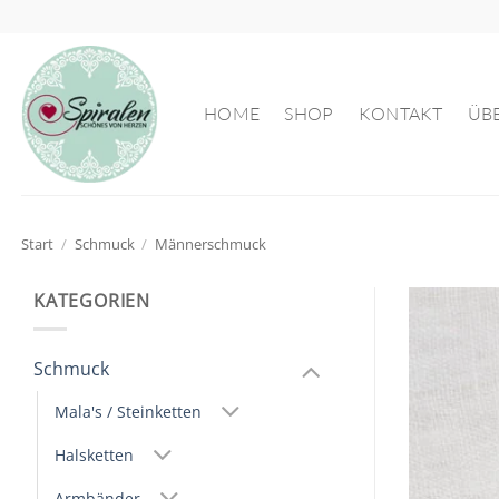
Zum
Inhalt
springen
HOME
SHOP
KONTAKT
ÜB
Start
/
Schmuck
/
Männerschmuck
KATEGORIEN
Schmuck
Mala's / Steinketten
Halsketten
Armbänder