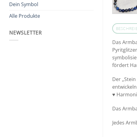
Dein Symbol
Alle Produkte
BESCHREI
NEWSLETTER
Das Armban
Pyritglitz
symbolisie
fördert H
Der „Stein
entwickeln
♥ Harmonie
Das Armban
Jedes Armb