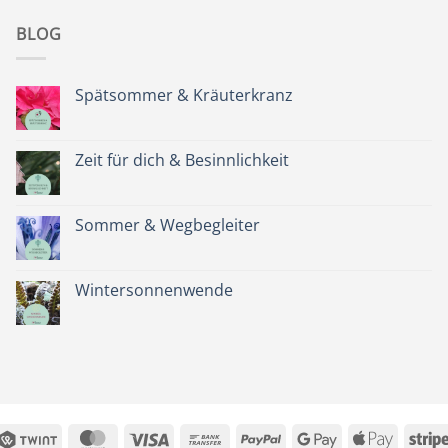
BLOG
Spätsommer & Kräuterkranz
Keine
Kommentare
zu
Spätsommer
Zeit für dich & Besinnlichkeit
&
Kräuterkranz
Keine
Kommentare
zu
Zeit
Sommer & Wegbegleiter
für
dich
Keine
&
Kommentare
Besinnlichkeit
zu
Sommer
Wintersonnenwende
&
Wegbegleiter
Keine
Kommentare
zu
Wintersonnenwende
Twint
MasterCard
Visa
Bank
PayPal
Google
Apple