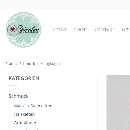
Zum
Inhalt
springen
HOME
SHOP
KONTAKT
ÜB
Start
/
Schmuck
/
Klangkugeln
KATEGORIEN
Schmuck
Mala's / Steinketten
Halsketten
Armbänder