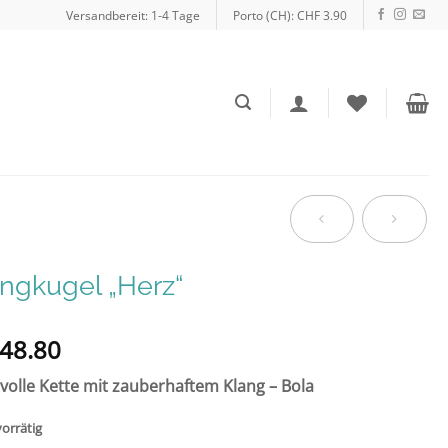
Versandbereit: 1-4 Tage
Porto (CH): CHF 3.90
ngkugel „Herz“
48.80
volle Kette mit zauberhaftem Klang – Bola
vorrätig