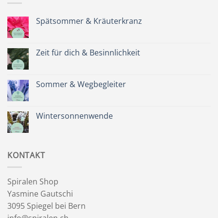
Spätsommer & Kräuterkranz
Keine
Kommentare
zu
Spätsommer
Zeit für dich & Besinnlichkeit
&
Kräuterkranz
Keine
Kommentare
zu
Zeit
Sommer & Wegbegleiter
für
dich
Keine
&
Kommentare
Besinnlichkeit
zu
Sommer
Wintersonnenwende
&
Wegbegleiter
Keine
Kommentare
zu
Wintersonnenwende
KONTAKT
Spiralen Shop
Yasmine Gautschi
3095 Spiegel bei Bern