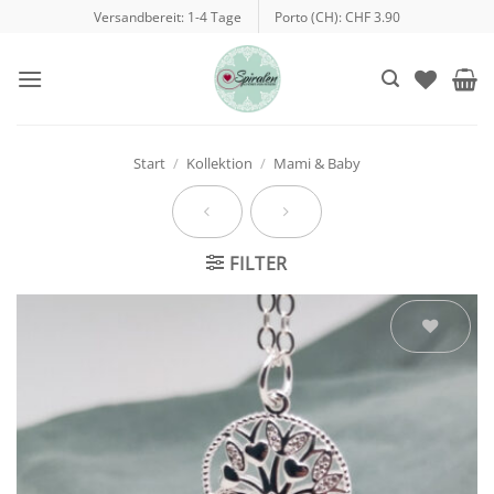
Zum
Versandbereit: 1-4 Tage
Porto (CH): CHF 3.90
Inhalt
springen
Start
/
Kollektion
/
Mami & Baby
FILTER
Auf die
Wunschliste