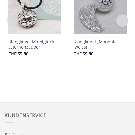
Auf die
Auf die
Wunschliste
Wunschliste
Klangkugel Mamiglück
Klangkugel „Mandala“
„Sternenzauber“
(weiss)
CHF
59.80
CHF
69.80
KUNDENSERVICE
Versand