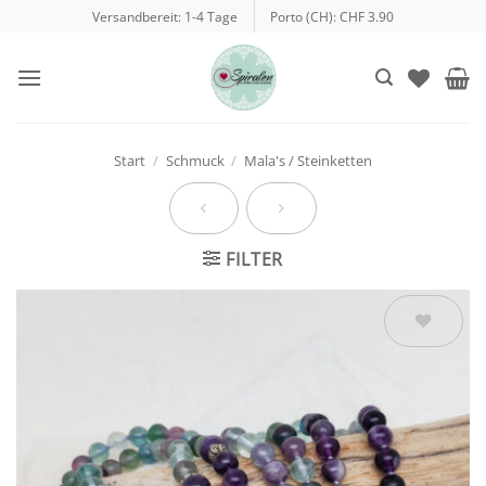
Zum
Versandbereit: 1-4 Tage
Porto (CH): CHF 3.90
Inhalt
springen
Start
/
Schmuck
/
Mala's / Steinketten
FILTER
Auf die
Wunschliste