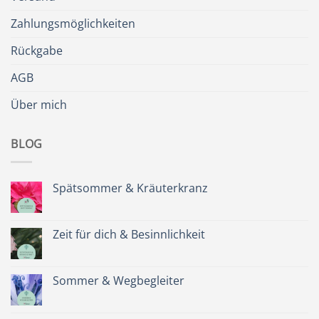
Zahlungsmöglichkeiten
Rückgabe
AGB
Über mich
BLOG
Spätsommer & Kräuterkranz
Keine
Kommentare
zu
Spätsommer
Zeit für dich & Besinnlichkeit
&
Kräuterkranz
Keine
Kommentare
zu
Zeit
Sommer & Wegbegleiter
für
dich
Keine
&
Kommentare
Besinnlichkeit
zu