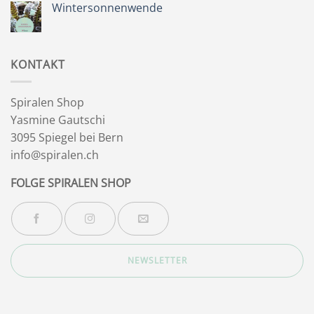
Sommer
Wintersonnenwende
&
Wegbegleiter
Keine
Kommentare
zu
Wintersonnenwende
KONTAKT
Spiralen Shop
Yasmine Gautschi
3095 Spiegel bei Bern
info@spiralen.ch
FOLGE SPIRALEN SHOP
NEWSLETTER