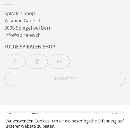
Spiralen Shop
Yasmine Gautschi
3095 Spiegel bei Bern
info@spiralen.ch
FOLGE SPIRALEN SHOP
NEWSLETTER
Twint
MasterCard
Visa
Bank
PayPal
Google
App
Wir verwenden Cookies, um dir die bestmögliche Erfahrung auf
Transfer
Pay
Pay
Stripe
unserer Website zu bieten.