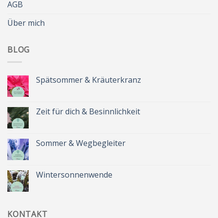
AGB
Über mich
BLOG
Spätsommer & Kräuterkranz
Keine
Kommentare
zu
Spätsommer
Zeit für dich & Besinnlichkeit
&
Kräuterkranz
Keine
Kommentare
zu
Zeit
Sommer & Wegbegleiter
für
dich
Keine
&
Kommentare
Besinnlichkeit
zu
Sommer
Wintersonnenwende
&
Wegbegleiter
Keine
Kommentare
zu
Wintersonnenwende
KONTAKT