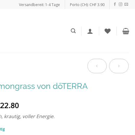
Versandbereit: 1-4 Tage
Porto (CH): CHF 3.90
mongrass von dōTERRA
22.80
h, krautig, voller Energie.
tig