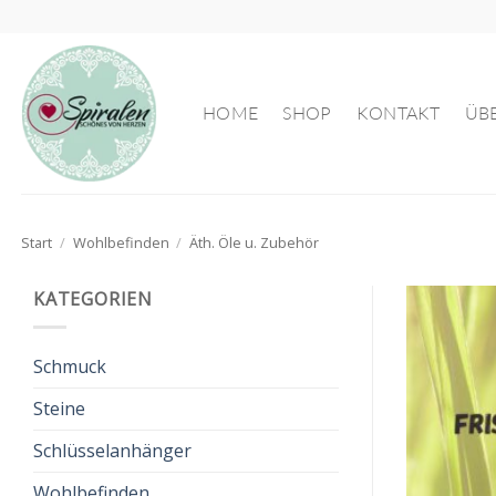
Zum
Inhalt
springen
HOME
SHOP
KONTAKT
ÜB
Start
/
Wohlbefinden
/
Äth. Öle u. Zubehör
KATEGORIEN
Schmuck
Steine
Schlüsselanhänger
Wohlbefinden