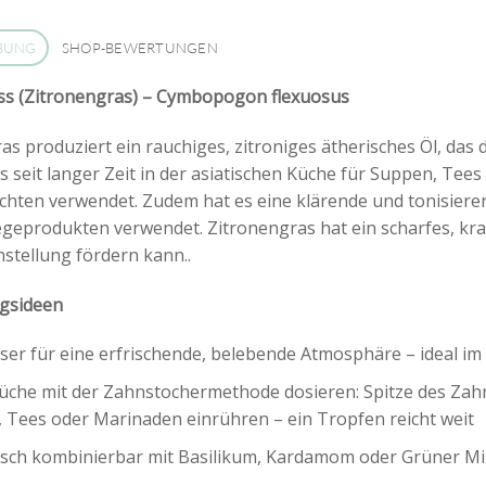
BUNG
SHOP-BEWERTUNGEN
s (Zitronengras) – Cymbopogon flexuosus
as produziert ein rauchiges, zitroniges ätherisches Öl, das
s seit langer Zeit in der asiatischen Küche für Suppen, Tees
hten verwendet. Zudem hat es eine klärende und tonisieren
egeprodukten verwendet. Zitronengras hat ein scharfes, kr
nstellung fördern kann..
gsideen
user für eine erfrischende, belebende Atmosphäre – ideal 
Küche mit der Zahnstochermethode dosieren: Spitze des Zahns
 Tees oder Marinaden einrühren – ein Tropfen reicht weit
sch kombinierbar mit Basilikum, Kardamom oder Grüner Mi