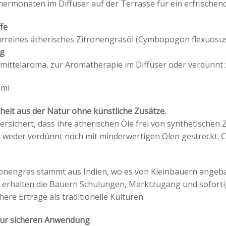
ermonaten im Diffuser auf der Terrasse für ein erfrische
ffe
rreines ätherisches Zitronengrasöl (Cymbopogon flexuosus)
g
mittelaroma, zur Aromatherapie im Diffuser oder verdünnt
 ml
heit aus der Natur ohne künstliche Zusätze.
rsichert, dass ihre ätherischen Öle frei von synthetischen Z
 weder verdünnt noch mit minderwertigen Ölen gestreckt. C
onengras stammt aus Indien, wo es von Kleinbauern angeb
rhalten die Bauern Schulungen, Marktzugang und sofortig
ere Erträge als traditionelle Kulturen.
zur sicheren Anwendung