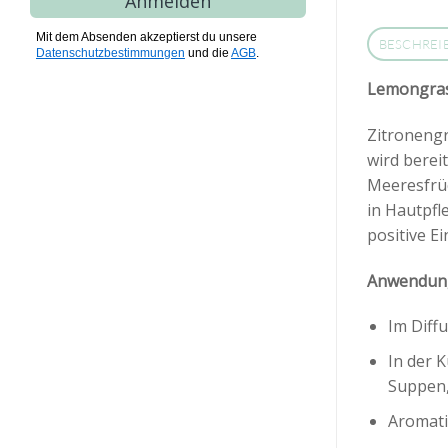
Anmelden
Mit dem Absenden akzeptierst du unsere
BESCHREI
Datenschutzbestimmungen
und die
AGB
.
Lemongras
Zitronengr
wird bereit
Meeresfrüc
in Hautpfl
positive Ei
Anwendun
Im Diff
In der 
Suppen,
Aromati