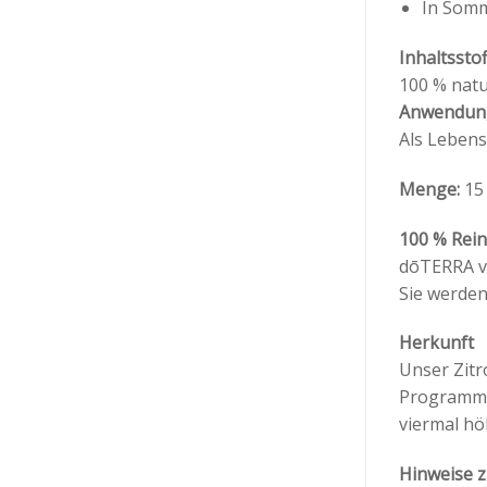
In Somm
Inhaltssto
100 % natu
Anwendun
Als Lebens
Menge:
15
100 % Rein
dōTERRA ve
Sie werden
Herkunft
Unser Zitr
Programm e
viermal höh
Hinweise 