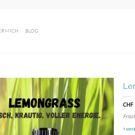
ER MICH
BLOG
Le
Auf die
CHF
Wunschliste
Frisc
1 vorrä