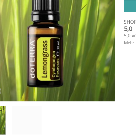
SHO
5,0
5,0 v
Mehr 