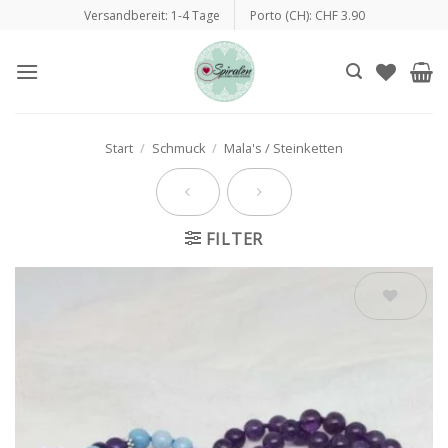
Zum
Versandbereit: 1-4 Tage
Porto (CH): CHF 3.90
Inhalt
springen
Start
/
Schmuck
/
Mala's / Steinketten
FILTER
Auf die
Wunschliste