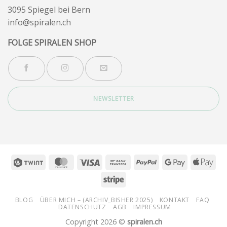
3095 Spiegel bei Bern
info@spiralen.ch
FOLGE SPIRALEN SHOP
NEWSLETTER
Twint
MasterCard
Visa
Bank
PayPal
Google
App
Transfer
Pay
Pay
Stripe
BLOG
ÜBER MICH – (ARCHIV_BISHER 2025)
KONTAKT
FAQ
DATENSCHUTZ
AGB
IMPRESSUM
Copyright 2026 ©
spiralen.ch