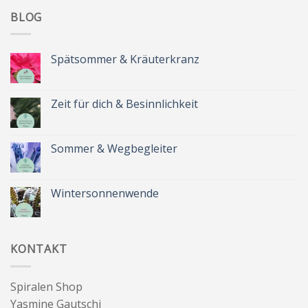
BLOG
Spätsommer & Kräuterkranz
Keine
Kommentare
zu
Spätsommer
Zeit für dich & Besinnlichkeit
&
Kräuterkranz
Keine
Kommentare
zu
Zeit
Sommer & Wegbegleiter
für
dich
Keine
&
Kommentare
Besinnlichkeit
zu
Sommer
Wintersonnenwende
&
Wegbegleiter
Keine
Kommentare
zu
Wintersonnenwende
KONTAKT
Spiralen Shop
Yasmine Gautschi