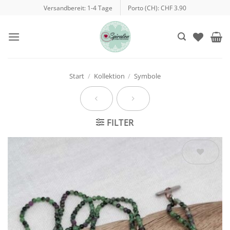
Zum
Versandbereit: 1-4 Tage
Porto (CH): CHF 3.90
Inhalt
springen
Start
/
Kollektion
/
Symbole
FILTER
Auf die
Wunschliste