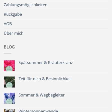
Zahlungsmöglichkeiten
Rückgabe
AGB
Über mich
BLOG
Spätsommer & Kräuterkranz
Keine
Kommentare
zu
Spätsommer
Zeit für dich & Besinnlichkeit
&
Kräuterkranz
Keine
Kommentare
zu
Zeit
Sommer & Wegbegleiter
für
dich
Keine
&
Kommentare
Besinnlichkeit
zu
Sommer
Wintersonnenwende