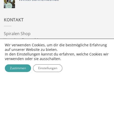
&
Wegbegleiter
Keine
Kommentare
zu
Wintersonnenwende
KONTAKT
Spiralen Shop
Yasmine Gautschi
Wir verwenden Cookies, um dir die bestmögliche Erfahrung
3095 Spiegel bei Bern
auf unserer Website zu bieten.
info@spiralen.ch
In den Einstellungen kannst du erfahren, welche Cookies wir
verwenden oder sie ausschalten.
FOLGE SPIRALEN SHOP
Zustimmen
Einstellungen
NEWSLETTER