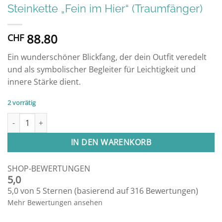
Steinkette „Fein im Hier“ (Traumfänger)
88.80
CHF
Ein wunderschöner Blickfang, der dein Outfit veredelt
und als symbolischer Begleiter für Leichtigkeit und
innere Stärke dient.
2 vorrätig
Steinkette "Fein im Hier" (Traumfänger) Menge
Alternative:
IN DEN WARENKORB
SHOP-BEWERTUNGEN
5,0
5,0 von 5 Sternen (basierend auf 316 Bewertungen)
Mehr Bewertungen ansehen