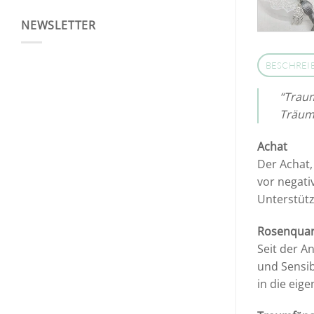
NEWSLETTER
BESCHREI
“Traum
Träume
Achat
Der Achat,
vor negati
Unterstütz
Rosenqua
Seit der A
und Sensib
in die eig