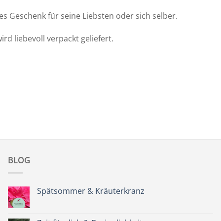
tes Geschenk für seine Liebsten oder sich selber.
ird liebevoll verpackt geliefert.
BLOG
Spätsommer & Kräuterkranz
Keine
Kommentare
zu
Spätsommer