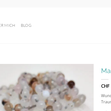
ER MICH
BLOG
Mal
Auf die
CHF
Wunschliste
Wund
Trau