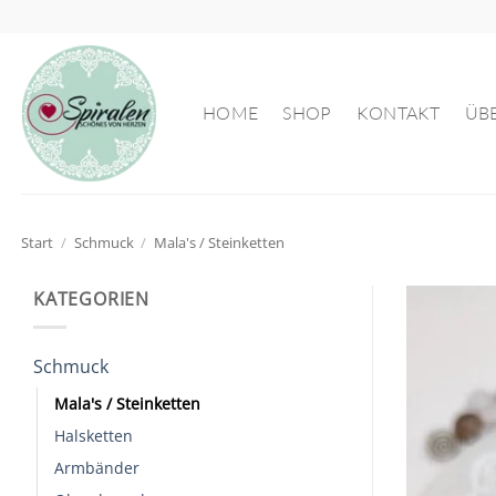
Zum
Inhalt
springen
HOME
SHOP
KONTAKT
ÜB
Start
/
Schmuck
/
Mala's / Steinketten
KATEGORIEN
Schmuck
Mala's / Steinketten
Halsketten
Armbänder