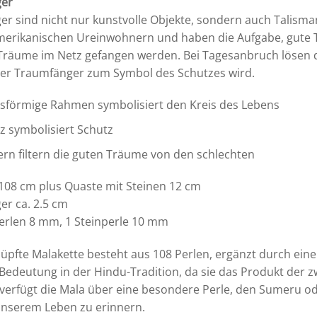
er
r sind nicht nur kunstvolle Objekte, sondern auch Talisman
erikanischen Ureinwohnern und haben die Aufgabe, gute T
Träume im Netz gefangen werden. Bei Tagesanbruch lösen d
er Traumfänger zum Symbol des Schutzes wird.
isförmige Rahmen symbolisiert den Kreis des Lebens
z symbolisiert Schutz
ern filtern die guten Träume von den schlechten
 108 cm plus Quaste mit Steinen 12 cm
r ca. 2.5 cm
erlen 8 mm, 1 Steinperle 10 mm
üpfte Malakette besteht aus 108 Perlen, ergänzt durch eine e
e Bedeutung in der Hindu-Tradition, da sie das Produkt der 
 verfügt die Mala über eine besondere Perle, den Sumeru od
unserem Leben zu erinnern.