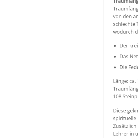
Traumfäng
Traumfänge
von den am
schlechte 
wodurch d
Der kre
Das Net
Die Fed
Länge: ca.
Traumfänge
108 Steinp
Diese gekn
spirituell
Zusätzlich
Lehrer in 