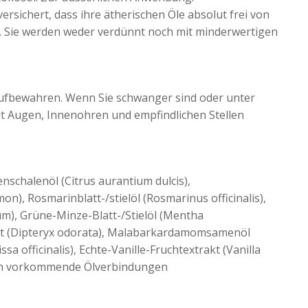
sichert, dass ihre ätherischen Öle absolut frei von
d. Sie werden weder verdünnt noch mit minderwertigen
aufbewahren. Wenn Sie schwanger sind oder unter
 mit Augen, Innenohren und empfindlichen Stellen
nschalenöl (Citrus aurantium dulcis),
on), Rosmarinblatt-/stielöl (Rosmarinus officinalis),
m), Grüne-Minze-Blatt-/Stielöl (Mentha
kt (Dipteryx odorata), Malabarkardamomsamenöl
a officinalis), Echte-Vanille-Fruchtextrakt (Vanilla
rlich vorkommende Ölverbindungen