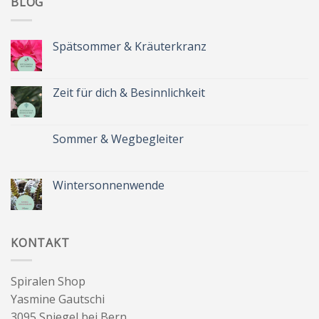
BLOG
Spätsommer & Kräuterkranz
Keine
Kommentare
zu
Spätsommer
Zeit für dich & Besinnlichkeit
&
Kräuterkranz
Keine
Kommentare
zu
Zeit
Sommer & Wegbegleiter
für
dich
Keine
&
Kommentare
Besinnlichkeit
zu
Sommer
Wintersonnenwende
&
Wegbegleiter
Keine
Kommentare
zu
Wintersonnenwende
KONTAKT
Spiralen Shop
Yasmine Gautschi
3095 Spiegel bei Bern