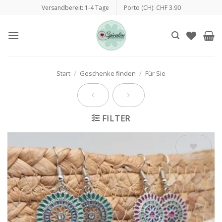
Zum
Versandbereit: 1-4 Tage
Porto (CH): CHF 3.90
Inhalt
springen
Start
/
Geschenke finden
/
Für Sie
FILTER
Auf die
Wunschliste