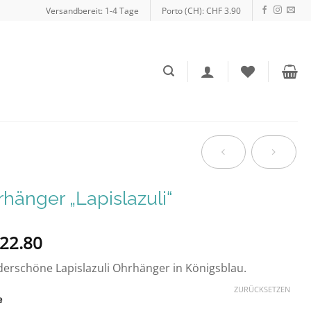
Versandbereit: 1-4 Tage
Porto (CH): CHF 3.90
hänger „Lapislazuli“
22.80
rschöne Lapislazuli Ohrhänger in Königsblau.
ZURÜCKSETZEN
e