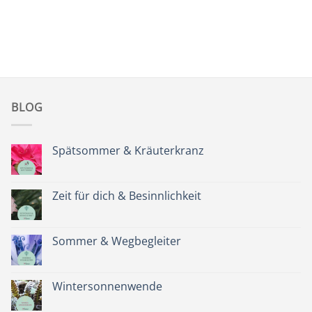
BLOG
Spätsommer & Kräuterkranz
Keine
Kommentare
zu
Spätsommer
Zeit für dich & Besinnlichkeit
&
Kräuterkranz
Keine
Kommentare
zu
Zeit
Sommer & Wegbegleiter
für
dich
Keine
&
Kommentare
Besinnlichkeit
zu
Sommer
Wintersonnenwende
&
Wegbegleiter
Keine
Kommentare