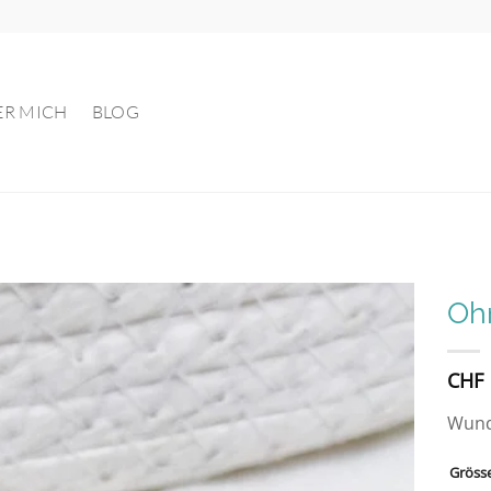
ER MICH
BLOG
Ohr
Auf die
CHF
Wunschliste
Wunde
Gröss