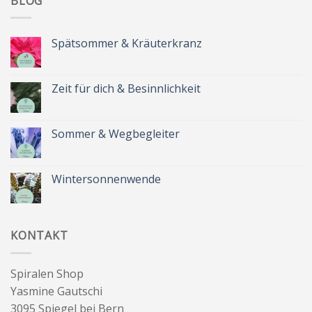
BLOG
Spätsommer & Kräuterkranz
Keine
Kommentare
zu
Spätsommer
Zeit für dich & Besinnlichkeit
&
Kräuterkranz
Keine
Kommentare
zu
Zeit
Sommer & Wegbegleiter
für
dich
Keine
&
Kommentare
Besinnlichkeit
zu
Sommer
Wintersonnenwende
&
Wegbegleiter
Keine
Kommentare
zu
Wintersonnenwende
KONTAKT
Spiralen Shop
Yasmine Gautschi
3095 Spiegel bei Bern