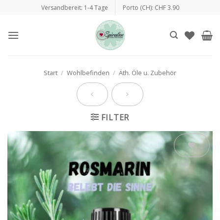
Zum
Versandbereit: 1-4 Tage
Porto (CH): CHF 3.90
Inhalt
springen
Start
/
Wohlbefinden
/
Äth. Öle u. Zubehör
FILTER
Auf die
Wunschliste