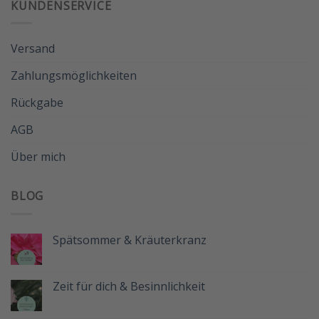
KUNDENSERVICE
Versand
Zahlungsmöglichkeiten
Rückgabe
AGB
Über mich
BLOG
Spätsommer & Kräuterkranz
Keine
Kommentare
zu
Spätsommer
Zeit für dich & Besinnlichkeit
&
Kräuterkranz
Keine
Kommentare