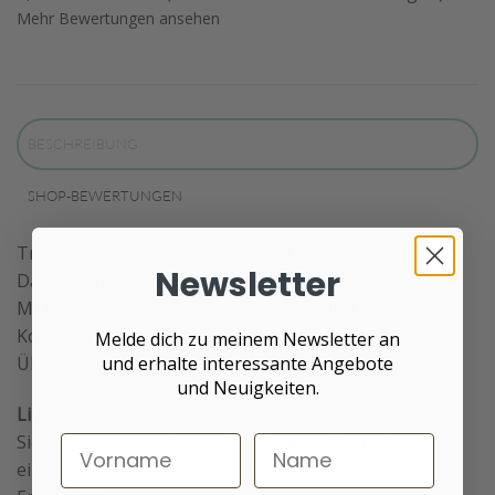
Mehr Bewertungen ansehen
BESCHREIBUNG
SHOP-BEWERTUNGEN
Trendiger Schlüsselanhänger mit einer Libelle.
Newsletter
Das besondere Geschenk z.B. zum Geburtstag,
Muttertag, im Adventskalender, als Mitbringsel, zur
Konfirmation, zur Prüfung oder nur so als
Melde dich zu meinem Newsletter an
und erhalte interessante Angebote
Überraschung.
und Neuigkeiten.
Libelle:
Sie ist das Symbol für Freude und Leichtigkeit und für
eine tiefe Verbindung mit deinen Gedanken und