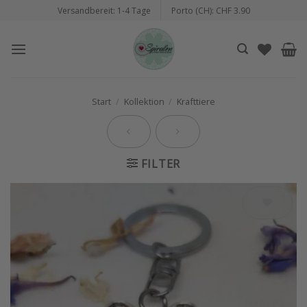
Zum
Versandbereit: 1-4 Tage
Porto (CH): CHF 3.90
Inhalt
springen
Start
/
Kollektion
/
Krafttiere
FILTER
Auf die
Wunschliste