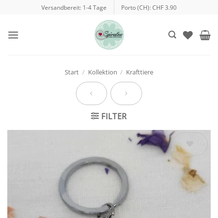
Zum
Versandbereit: 1-4 Tage
Porto (CH): CHF 3.90
Inhalt
springen
Start
/
Kollektion
/
Krafttiere
FILTER
Auf die
Wunschliste