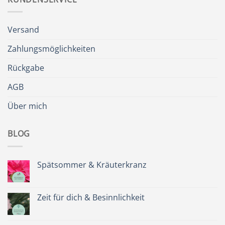
Versand
Zahlungsmöglichkeiten
Rückgabe
AGB
Über mich
BLOG
Spätsommer & Kräuterkranz
Keine
Kommentare
zu
Spätsommer
Zeit für dich & Besinnlichkeit
&
Kräuterkranz
Keine
Kommentare
zu