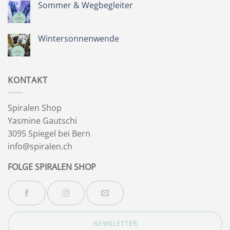
Zeit
Sommer & Wegbegleiter
für
dich
Keine
&
Kommentare
Besinnlichkeit
zu
Sommer
Wintersonnenwende
&
Wegbegleiter
Keine
Kommentare
zu
Wintersonnenwende
KONTAKT
Spiralen Shop
Yasmine Gautschi
3095 Spiegel bei Bern
info@spiralen.ch
FOLGE SPIRALEN SHOP
NEWSLETTER