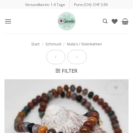
Zum
Versandbereit: 1-4 Tage
Porto (CH): CHF 3.90
Inhalt
springen
Start
/
Schmuck
/
Mala's / Steinketten
FILTER
Auf die
Wunschliste