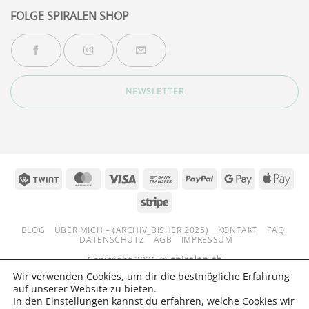
FOLGE SPIRALEN SHOP
NEWSLETTER
Twint
MasterCard
Visa
Bank
PayPal
Google
App
Transfer
Pay
Pay
Stripe
BLOG
ÜBER MICH – (ARCHIV_BISHER 2025)
KONTAKT
FAQ
DATENSCHUTZ
AGB
IMPRESSUM
Copyright 2026 ©
spiralen.ch
Wir verwenden Cookies, um dir die bestmögliche Erfahrung
auf unserer Website zu bieten.
In den Einstellungen kannst du erfahren, welche Cookies wir