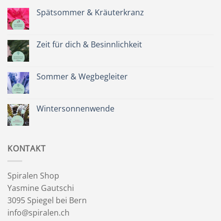
Spätsommer & Kräuterkranz
Keine
Kommentare
zu
Spätsommer
Zeit für dich & Besinnlichkeit
&
Kräuterkranz
Keine
Kommentare
zu
Zeit
Sommer & Wegbegleiter
für
dich
Keine
&
Kommentare
Besinnlichkeit
zu
Sommer
Wintersonnenwende
&
Wegbegleiter
Keine
Kommentare
zu
Wintersonnenwende
KONTAKT
Spiralen Shop
Yasmine Gautschi
3095 Spiegel bei Bern
info@spiralen.ch