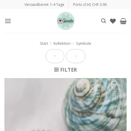
Zum
Versandbereit: 1-4 Tage
Porto (CH): CHF 3.90
Inhalt
springen
Start
/
Kollektion
/
Symbole
FILTER
Auf die
Wunschliste