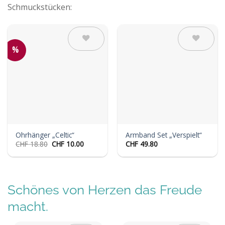
Schmuckstücken:
%
Auf die
Auf die
Wunschliste
Wunschliste
Ohrhänger „Celtic“
Armband Set „Verspielt“
Ursprünglicher
Aktueller
CHF
18.80
CHF
10.00
CHF
49.80
Preis
Preis
war:
ist:
CHF 18.80
CHF 10.00.
Schönes von Herzen das Freude
macht.