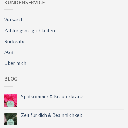
KUNDENSERVICE
Versand
Zahlungsmöglichkeiten
Rückgabe
AGB
Über mich
BLOG
Spätsommer & Kräuterkranz
Keine
Kommentare
zu
Spätsommer
Zeit für dich & Besinnlichkeit
&
Kräuterkranz
Keine
Kommentare