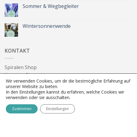
zu
Zeit
Sommer & Wegbegleiter
für
dich
Keine
&
Kommentare
Besinnlichkeit
zu
Sommer
Wintersonnenwende
&
Wegbegleiter
Keine
Kommentare
zu
Wintersonnenwende
KONTAKT
Spiralen Shop
Yasmine Gautschi
Wir verwenden Cookies, um dir die bestmögliche Erfahrung auf
3095 Spiegel bei Bern
unserer Website zu bieten.
info@spiralen.ch
In den Einstellungen kannst du erfahren, welche Cookies wir
verwenden oder sie ausschalten.
FOLGE SPIRALEN SHOP
Zustimmen
Einstellungen
NEWSLETTER