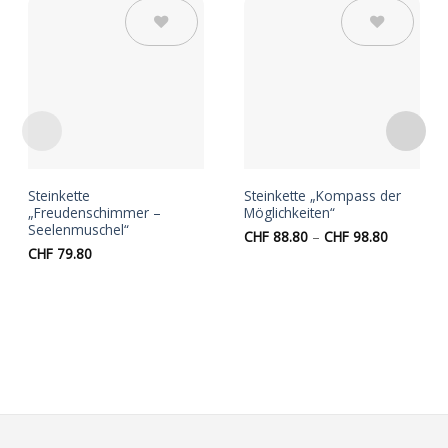
Auf die
Auf die
Wunschliste
Wunschliste
Steinkette
Steinkette „Kompass der
„Freudenschimmer –
Möglichkeiten“
Seelenmuschel“
Preisspan
CHF
88.80
–
CHF
98.80
CHF 88.8
CHF
79.80
bis
CHF 98.8