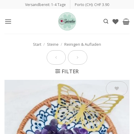
Zum
Versandbereit: 1-4 Tage
Porto (CH): CHF 3.90
Inhalt
springen
Start
/
Steine
/
Reinigen & Aufladen
FILTER
Auf die
Wunschliste