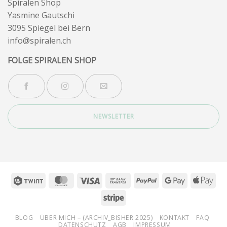
Spiralen Shop
Yasmine Gautschi
3095 Spiegel bei Bern
info@spiralen.ch
FOLGE SPIRALEN SHOP
NEWSLETTER
Twint
MasterCard
Visa
Bank
PayPal
Google
App
Transfer
Pay
Pay
Stripe
BLOG
ÜBER MICH – (ARCHIV_BISHER 2025)
KONTAKT
FAQ
DATENSCHUTZ
AGB
IMPRESSUM