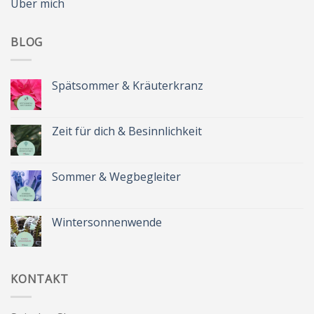
Über mich
BLOG
Spätsommer & Kräuterkranz
Keine
Kommentare
zu
Spätsommer
Zeit für dich & Besinnlichkeit
&
Kräuterkranz
Keine
Kommentare
zu
Zeit
Sommer & Wegbegleiter
für
dich
Keine
&
Kommentare
Besinnlichkeit
zu
Sommer
Wintersonnenwende
&
Wegbegleiter
Keine
Kommentare
zu
Wintersonnenwende
KONTAKT