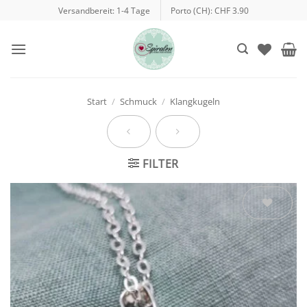
Zum
Versandbereit: 1-4 Tage
Porto (CH): CHF 3.90
Inhalt
springen
Start
/
Schmuck
/
Klangkugeln
FILTER
Auf die
Wunschliste