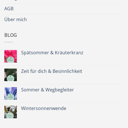
AGB
Über mich
BLOG
Spätsommer & Kräuterkranz
Keine
Kommentare
zu
Spätsommer
Zeit für dich & Besinnlichkeit
&
Kräuterkranz
Keine
Kommentare
zu
Zeit
Sommer & Wegbegleiter
für
dich
Keine
&
Kommentare
Besinnlichkeit
zu
Sommer
Wintersonnenwende
&
Wegbegleiter
Keine
Kommentare
zu
Wintersonnenwende