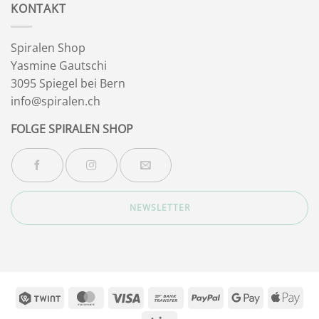
KONTAKT
Spiralen Shop
Yasmine Gautschi
3095 Spiegel bei Bern
info@spiralen.ch
FOLGE SPIRALEN SHOP
NEWSLETTER
Twint
MasterCard
Visa
Bank
PayPal
Google
App
Transfer
Pay
Pay