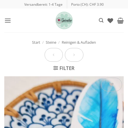
Zum
Versandbereit: 1-4 Tage
Porto (CH): CHF 3.90
Inhalt
springen
Start
/
Steine
/
Reinigen & Aufladen
FILTER
Auf die
Wunschliste