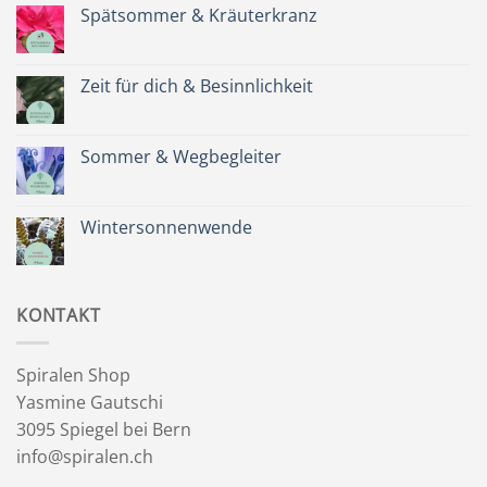
Spätsommer & Kräuterkranz
Keine
Kommentare
zu
Spätsommer
Zeit für dich & Besinnlichkeit
&
Kräuterkranz
Keine
Kommentare
zu
Zeit
Sommer & Wegbegleiter
für
dich
Keine
&
Kommentare
Besinnlichkeit
zu
Sommer
Wintersonnenwende
&
Wegbegleiter
Keine
Kommentare
zu
Wintersonnenwende
KONTAKT
Spiralen Shop
Yasmine Gautschi
3095 Spiegel bei Bern
info@spiralen.ch