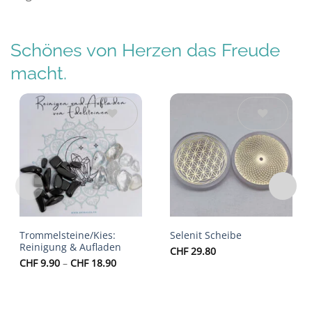
Schönes von Herzen das Freude
macht.
Auf die
Auf die
Wunschliste
Wunschliste
Trommelsteine/Kies:
Selenit Scheibe
Reinigung & Aufladen
CHF
29.80
Preisspanne:
CHF
9.90
–
CHF
18.90
CHF 9.90
bis
CHF 18.90