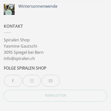
Besinnlichkeit
zu
Sommer
Wintersonnenwende
&
Wegbegleiter
Keine
Kommentare
zu
Wintersonnenwende
KONTAKT
Spiralen Shop
Yasmine Gautschi
3095 Spiegel bei Bern
info@spiralen.ch
FOLGE SPIRALEN SHOP
NEWSLETTER