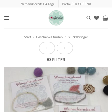
Zum
Versandbereit: 1-4 Tage
Porto (CH): CHF 3.90
Inhalt
springen
Start
/
Geschenke finden
/
Glücksbringer
FILTER
Auf die
Wunschliste