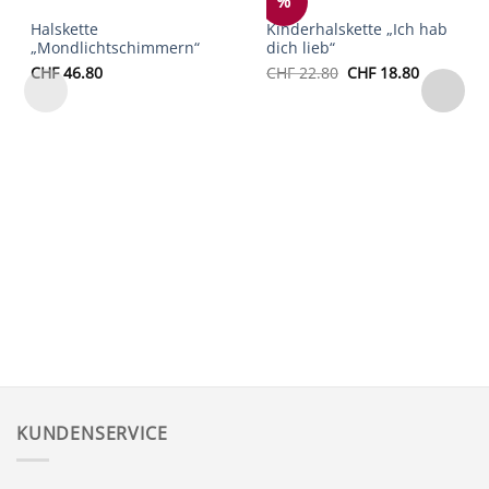
%
Auf die
Auf die
Halskette
Kinderhalskette „Ich hab
Wunschliste
Wunschliste
„Mondlichtschimmern“
dich lieb“
Ursprünglicher
Aktueller
CHF
46.80
CHF
22.80
CHF
18.80
Preis
Preis
war:
ist:
CHF 22.80
CHF 18.80
KUNDENSERVICE