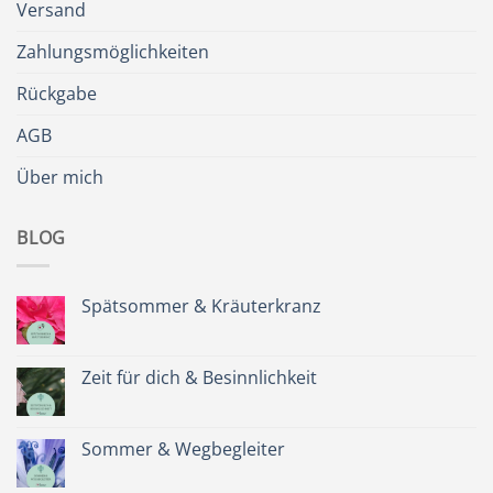
Versand
Zahlungsmöglichkeiten
Rückgabe
AGB
Über mich
BLOG
Spätsommer & Kräuterkranz
Keine
Kommentare
zu
Spätsommer
Zeit für dich & Besinnlichkeit
&
Kräuterkranz
Keine
Kommentare
zu
Zeit
Sommer & Wegbegleiter
für
dich
Keine
&
Kommentare