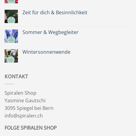
Kommentare
zu
Spätsommer
Zeit für dich & Besinnlichkeit
&
Kräuterkranz
Keine
Kommentare
zu
Zeit
Sommer & Wegbegleiter
für
dich
Keine
&
Kommentare
Besinnlichkeit
zu
Sommer
Wintersonnenwende
&
Wegbegleiter
Keine
Kommentare
zu
Wintersonnenwende
KONTAKT
Spiralen Shop
Yasmine Gautschi
3095 Spiegel bei Bern
info@spiralen.ch
FOLGE SPIRALEN SHOP