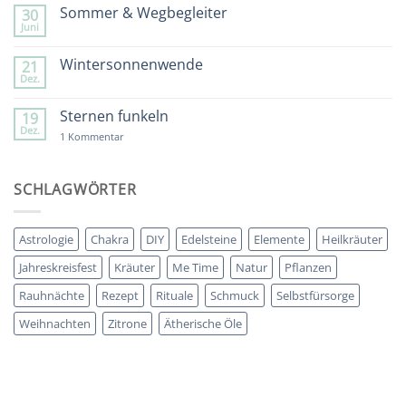
zu
Sommer & Wegbegleiter
30
Zeit
Juni
für
Keine
dich
Kommentare
&
zu
Wintersonnenwende
Besinnlichkeit
21
Sommer
Dez.
&
Keine
Wegbegleiter
Kommentare
zu
Sternen funkeln
19
Wintersonnenwende
Dez.
zu
1 Kommentar
Sternen
funkeln
SCHLAGWÖRTER
Astrologie
Chakra
DIY
Edelsteine
Elemente
Heilkräuter
Jahreskreisfest
Kräuter
Me Time
Natur
Pflanzen
Rauhnächte
Rezept
Rituale
Schmuck
Selbstfürsorge
Weihnachten
Zitrone
Ätherische Öle