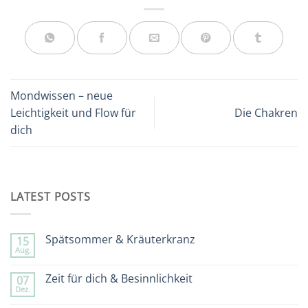
Mondwissen – neue
Leichtigkeit und Flow für
Die Chakren
dich
LATEST POSTS
Spätsommer & Kräuterkranz
15
Aug.
Keine
Kommentare
zu
Zeit für dich & Besinnlichkeit
07
Spätsommer
Dez.
&
Keine
Kräuterkranz
Kommentare