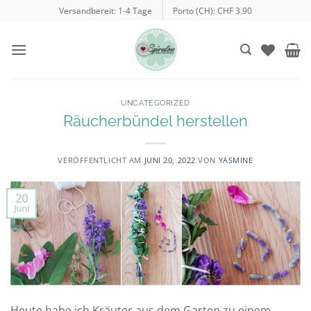
Zum
Versandbereit: 1-4 Tage
Porto (CH): CHF 3.90
Inhalt
springen
UNCATEGORIZED
Räucherbündel herstellen
VERÖFFENTLICHT AM
JUNI 20, 2022
VON
YASMINE
20
Juni
Heute habe ich Kräuter aus dem Garten zu einem