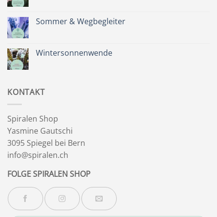
Keine
Kommentare
zu
Zeit
Sommer & Wegbegleiter
für
dich
Keine
&
Kommentare
Besinnlichkeit
zu
Sommer
Wintersonnenwende
&
Wegbegleiter
Keine
Kommentare
zu
Wintersonnenwende
KONTAKT
Spiralen Shop
Yasmine Gautschi
3095 Spiegel bei Bern
info@spiralen.ch
FOLGE SPIRALEN SHOP