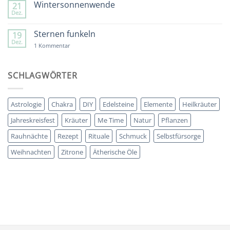
Wintersonnenwende
Besinnlichkeit
21
Sommer
Dez.
&
Keine
Wegbegleiter
Kommentare
zu
Sternen funkeln
19
Wintersonnenwende
Dez.
zu
1 Kommentar
Sternen
funkeln
SCHLAGWÖRTER
Astrologie
Chakra
DIY
Edelsteine
Elemente
Heilkräuter
Jahreskreisfest
Kräuter
Me Time
Natur
Pflanzen
Rauhnächte
Rezept
Rituale
Schmuck
Selbstfürsorge
Weihnachten
Zitrone
Ätherische Öle