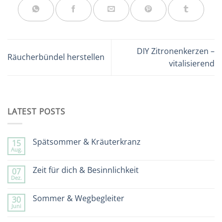
DIY Zitronenkerzen –
Räucherbündel herstellen
vitalisierend
LATEST POSTS
Spätsommer & Kräuterkranz
15
Aug.
Keine
Kommentare
zu
Zeit für dich & Besinnlichkeit
07
Spätsommer
Dez.
&
Keine
Kräuterkranz
Kommentare
zu
Sommer & Wegbegleiter
30
Zeit
Juni
für
Keine
dich
Kommentare
&
zu