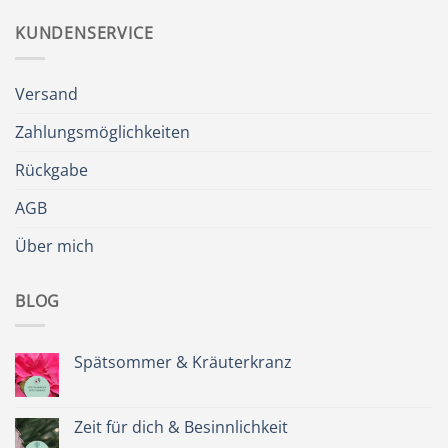
KUNDENSERVICE
Versand
Zahlungsmöglichkeiten
Rückgabe
AGB
Über mich
BLOG
Spätsommer & Kräuterkranz
Keine
Kommentare
zu
Spätsommer
Zeit für dich & Besinnlichkeit
&
Kräuterkranz