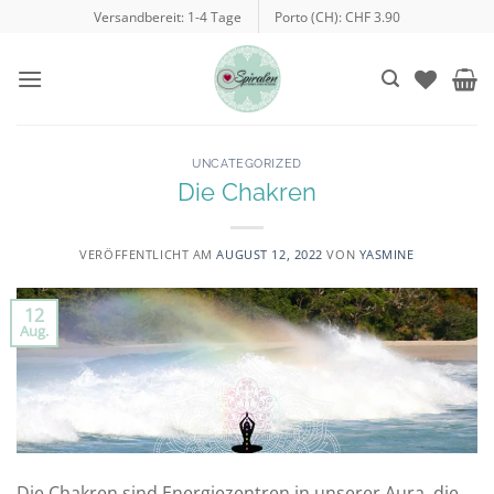
Zum
Versandbereit: 1-4 Tage
Porto (CH): CHF 3.90
Inhalt
springen
UNCATEGORIZED
Die Chakren
VERÖFFENTLICHT AM
AUGUST 12, 2022
VON
YASMINE
12
Aug.
Die Chakren sind Energiezentren in unserer Aura, die