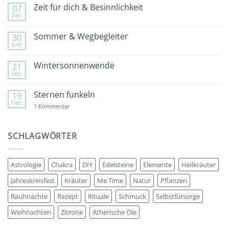
zu
Zeit für dich & Besinnlichkeit
07
Spätsommer
Dez.
&
Keine
Kräuterkranz
Kommentare
zu
Sommer & Wegbegleiter
30
Zeit
Juni
für
Keine
dich
Kommentare
&
zu
Wintersonnenwende
Besinnlichkeit
21
Sommer
Dez.
&
Keine
Wegbegleiter
Kommentare
zu
Sternen funkeln
19
Wintersonnenwende
Dez.
zu
1 Kommentar
Sternen
funkeln
SCHLAGWÖRTER
Astrologie
Chakra
DIY
Edelsteine
Elemente
Heilkräuter
Jahreskreisfest
Kräuter
Me Time
Natur
Pflanzen
Rauhnächte
Rezept
Rituale
Schmuck
Selbstfürsorge
Weihnachten
Zitrone
Ätherische Öle