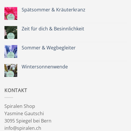
Spätsommer & Kräuterkranz
Keine
Kommentare
zu
Spätsommer
Zeit für dich & Besinnlichkeit
&
Kräuterkranz
Keine
Kommentare
zu
Zeit
Sommer & Wegbegleiter
für
dich
Keine
&
Kommentare
Besinnlichkeit
zu
Sommer
Wintersonnenwende
&
Wegbegleiter
Keine
Kommentare
zu
Wintersonnenwende
KONTAKT
Spiralen Shop
Yasmine Gautschi
3095 Spiegel bei Bern
info@spiralen.ch