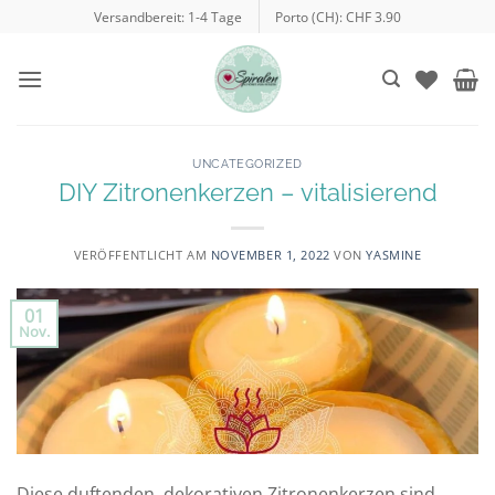
Zum
Versandbereit: 1-4 Tage
Porto (CH): CHF 3.90
Inhalt
springen
UNCATEGORIZED
DIY Zitronenkerzen – vitalisierend
VERÖFFENTLICHT AM
NOVEMBER 1, 2022
VON
YASMINE
01
Nov.
Diese duftenden, dekorativen Zitronenkerzen sind