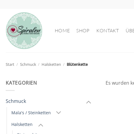
Zum
Inhalt
springen
HOME
SHOP
KONTAKT
ÜB
Start
/
Schmuck
/
Halsketten
/
Blütenkette
KATEGORIEN
Es wurden k
Schmuck
Mala's / Steinketten
Halsketten