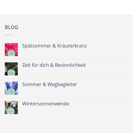
BLOG
Spätsommer & Kräuterkranz
Keine
Kommentare
zu
Spätsommer
Zeit für dich & Besinnlichkeit
&
Kräuterkranz
Keine
Kommentare
zu
Zeit
Sommer & Wegbegleiter
für
dich
Keine
&
Kommentare
Besinnlichkeit
zu
Sommer
Wintersonnenwende
&
Wegbegleiter
Keine
Kommentare
zu
Wintersonnenwende