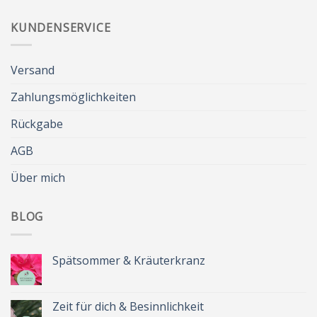
KUNDENSERVICE
Versand
Zahlungsmöglichkeiten
Rückgabe
AGB
Über mich
BLOG
Spätsommer & Kräuterkranz
Keine
Kommentare
zu
Spätsommer
Zeit für dich & Besinnlichkeit
&