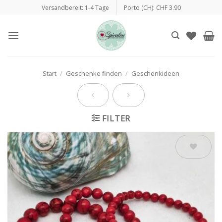
Zum
Versandbereit: 1-4 Tage
Porto (CH): CHF 3.90
Inhalt
springen
Start
/
Geschenke finden
/
Geschenkideen
FILTER
Auf die
Wunschliste