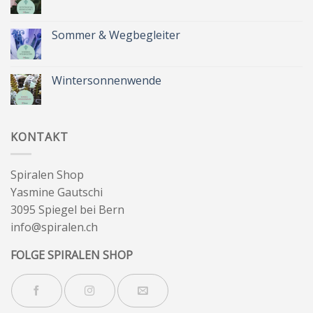
Kräuterkranz
Keine
Kommentare
zu
Zeit
Sommer & Wegbegleiter
für
dich
Keine
&
Kommentare
Besinnlichkeit
zu
Sommer
Wintersonnenwende
&
Wegbegleiter
Keine
Kommentare
zu
Wintersonnenwende
KONTAKT
Spiralen Shop
Yasmine Gautschi
3095 Spiegel bei Bern
info@spiralen.ch
FOLGE SPIRALEN SHOP