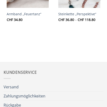
Armband „Feuertanz“
Steinkette „Perspektive“
Preiss
CHF
34.80
CHF
36.80
–
CHF
118.80
CHF 36
bis
CHF 11
KUNDENSERVICE
Versand
Zahlungsmöglichkeiten
Rückgabe