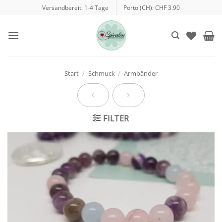
Zum
Versandbereit: 1-4 Tage
Porto (CH): CHF 3.90
Inhalt
springen
Start
/
Schmuck
/
Armbänder
FILTER
Auf die
Wunschliste