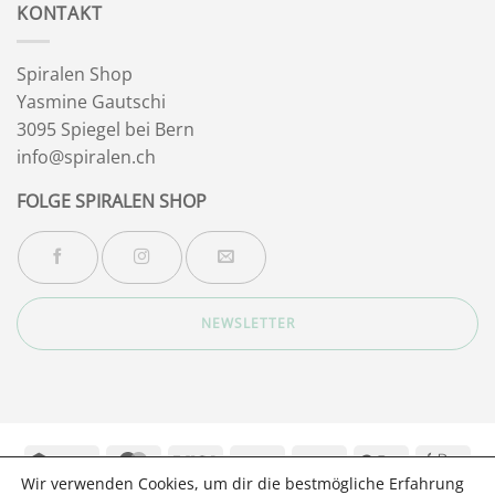
KONTAKT
Spiralen Shop
Yasmine Gautschi
3095 Spiegel bei Bern
info@spiralen.ch
FOLGE SPIRALEN SHOP
NEWSLETTER
Twint
MasterCard
Visa
Bank
PayPal
Google
App
Wir verwenden Cookies, um dir die bestmögliche Erfahrung
Transfer
Pay
Pay