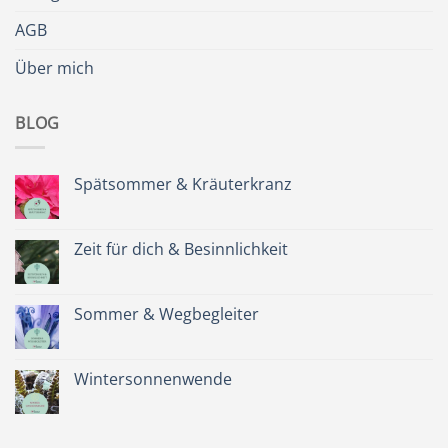
AGB
Über mich
BLOG
Spätsommer & Kräuterkranz
Keine
Kommentare
zu
Spätsommer
Zeit für dich & Besinnlichkeit
&
Kräuterkranz
Keine
Kommentare
zu
Zeit
Sommer & Wegbegleiter
für
dich
Keine
&
Kommentare
Besinnlichkeit
zu
Sommer
Wintersonnenwende
&
Wegbegleiter
Keine
Kommentare
zu
Wintersonnenwende