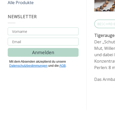
Alle Produkte
NEWSLETTER
BESCHREI
Tigerauge
Der „Schut
Mut, Wille
Anmelden
und dabei 
Konzentrat
Mit dem Absenden akzeptierst du unsere
Datenschutzbestimmungen
und die
AGB
.
Perlen: 8 
Das Armban