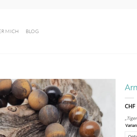
ER MICH
BLOG
Ar
Auf die
CHF
Wunschliste
„Tige
Varian