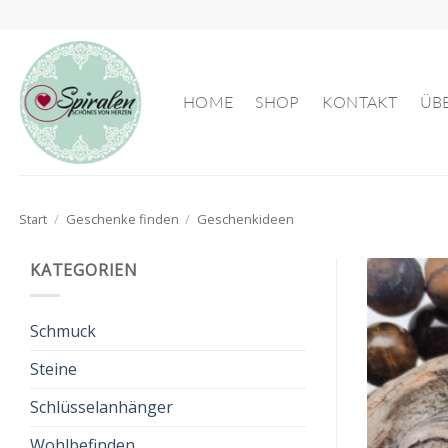
Zum
Inhalt
springen
HOME
SHOP
KONTAKT
ÜB
Start
/
Geschenke finden
/
Geschenkideen
KATEGORIEN
Schmuck
Steine
Schlüsselanhänger
Wohlbefinden