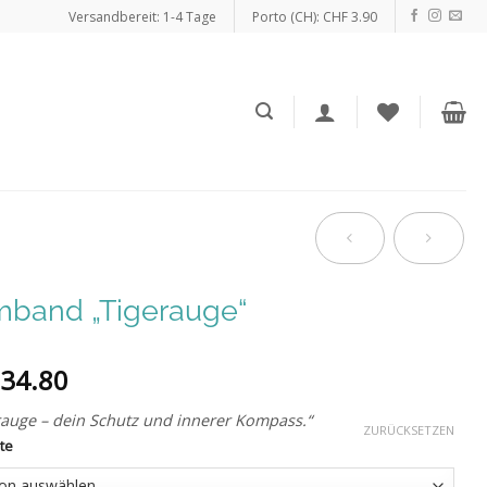
Versandbereit: 1-4 Tage
Porto (CH): CHF 3.90
mband „Tigerauge“
34.80
rauge – dein Schutz und innerer Kompass.“
ZURÜCKSETZEN
te