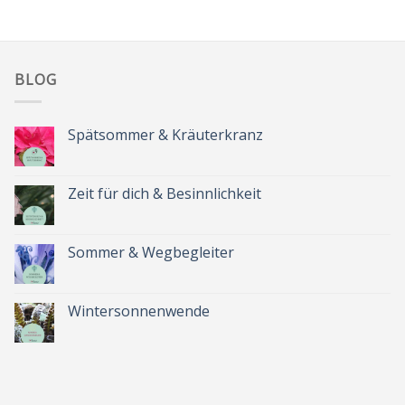
BLOG
Spätsommer & Kräuterkranz
Keine
Kommentare
zu
Spätsommer
Zeit für dich & Besinnlichkeit
&
Kräuterkranz
Keine
Kommentare
zu
Zeit
Sommer & Wegbegleiter
für
dich
Keine
&
Kommentare
Besinnlichkeit
zu
Sommer
Wintersonnenwende
&
Wegbegleiter
Keine
Kommentare
zu
Wintersonnenwende