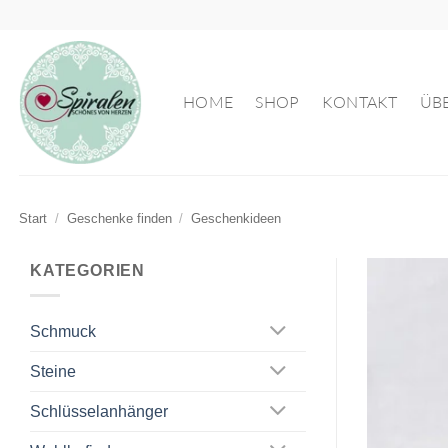
Zum
Inhalt
springen
HOME
SHOP
KONTAKT
ÜB
Start
/
Geschenke finden
/
Geschenkideen
KATEGORIEN
Schmuck
Steine
Schlüsselanhänger