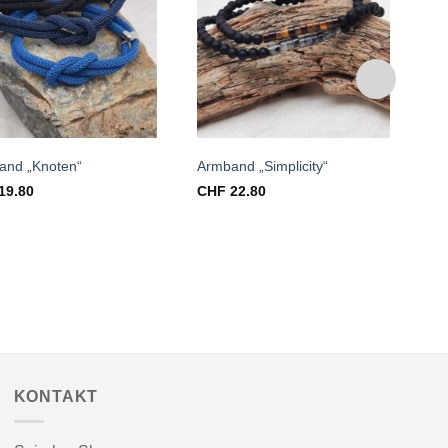
Auf die
Auf die
Wunschliste
Wunschliste
and „Knoten“
Armband „Simplicity“
Ar
19.80
CHF
22.80
C
KONTAKT