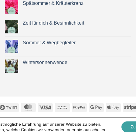
Spätsommer & Kräuterkranz
Keine
Kommentare
zu
Spätsommer
Zeit für dich & Besinnlichkeit
&
Kräuterkranz
Keine
Kommentare
zu
Zeit
Sommer & Wegbegleiter
für
dich
Keine
&
Kommentare
Besinnlichkeit
zu
Sommer
Wintersonnenwende
&
Wegbegleiter
Keine
Kommentare
zu
Wintersonnenwende
Twint
MasterCard
Visa
Bank
PayPal
Google
Apple
Transfer
Pay
Pay
ICH – (ARCHIV_BISHER 2025)
KONTAKT
FAQ
DATENSCHUTZ
AG
stmögliche Erfahrung auf unserer Website zu bieten.
Zu
Copyright 2026 ©
spiralen.ch
ren, welche Cookies wir verwenden oder sie ausschalten.