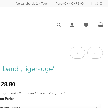
Versandbereit: 1-4 Tage
Porto (CH): CHF 3.90
mband „Tigerauge“
28.80
auge – dein Schutz und innerer Kompass.“
te: Perlen
ative: