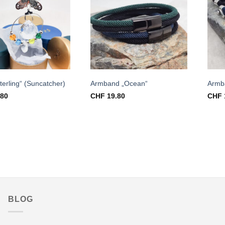
Auf die
Auf die
Wunschliste
Wunschliste
erling“ (Suncatcher)
Armband „Ocean“
Armb
.80
CHF
19.80
CHF
BLOG