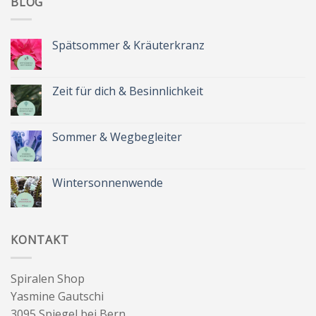
BLOG
Spätsommer & Kräuterkranz
Keine
Kommentare
zu
Spätsommer
Zeit für dich & Besinnlichkeit
&
Kräuterkranz
Keine
Kommentare
zu
Zeit
Sommer & Wegbegleiter
für
dich
Keine
&
Kommentare
Besinnlichkeit
zu
Sommer
Wintersonnenwende
&
Wegbegleiter
Keine
Kommentare
zu
Wintersonnenwende
KONTAKT
Spiralen Shop
Yasmine Gautschi
3095 Spiegel bei Bern