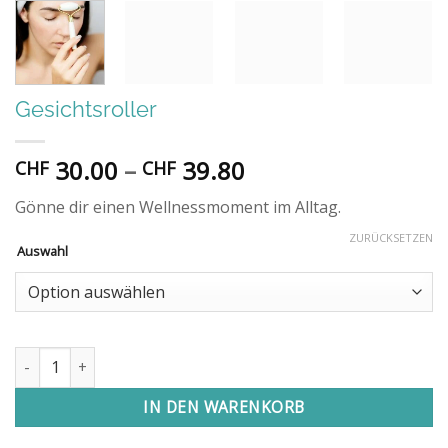
Gesichtsroller
Preisspanne:
30.00
–
39.80
CHF
CHF
CHF 30.00
Gönne dir einen Wellnessmoment im Alltag.
bis
CHF 39.80
ZURÜCKSETZEN
Auswahl
Gesichtsroller Menge
IN DEN WARENKORB