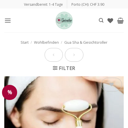
Zum
Versandbereit: 1-4 Tage
Porto (CH): CHF 3.90
Inhalt
springen
Start
/
Wohlbefinden
/
Gua Sha & Gesichtsroller
FILTER
%
Auf die
Wunschliste