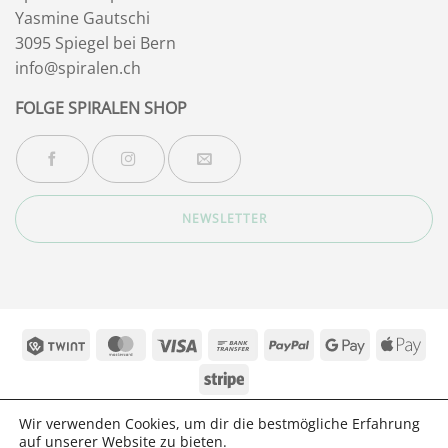
Yasmine Gautschi
3095 Spiegel bei Bern
info@spiralen.ch
FOLGE SPIRALEN SHOP
NEWSLETTER
Twint
MasterCard
Visa
Bank
PayPal
Google
App
Transfer
Pay
Pay
Stripe
BLOG
ÜBER MICH – (ARCHIV_BISHER 2025)
KONTAKT
FAQ
Wir verwenden Cookies, um dir die bestmögliche Erfahrung
DATENSCHUTZ
AGB
IMPRESSUM
auf unserer Website zu bieten.