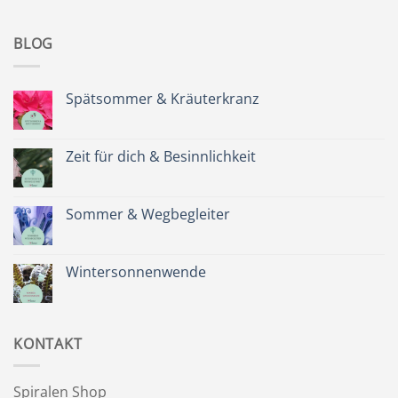
BLOG
Spätsommer & Kräuterkranz
Keine
Kommentare
zu
Spätsommer
Zeit für dich & Besinnlichkeit
&
Kräuterkranz
Keine
Kommentare
zu
Zeit
Sommer & Wegbegleiter
für
dich
Keine
&
Kommentare
Besinnlichkeit
zu
Sommer
Wintersonnenwende
&
Wegbegleiter
Keine
Kommentare
zu
Wintersonnenwende
KONTAKT
Spiralen Shop