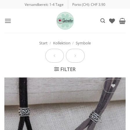
Zum
Versandbereit: 1-4 Tage
Porto (CH): CHF 3.90
Inhalt
springen
Start
/
Kollektion
/
Symbole
FILTER
Auf die
Wunschliste