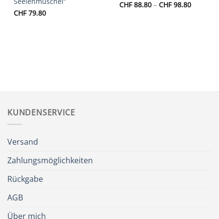
Seelenmuschel“
Preisspa
CHF
88.80
–
CHF
98.80
CHF 88.
CHF
79.80
bis
CHF 98.
KUNDENSERVICE
Versand
Zahlungsmöglichkeiten
Rückgabe
AGB
Über mich