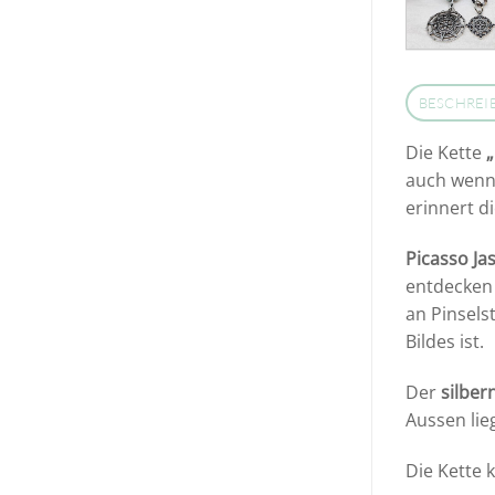
BESCHREI
Die Kette
auch wenn 
erinnert d
Picasso Ja
entdecken 
an Pinsels
Bildes ist.
Der
silbe
Aussen lie
Die Kette