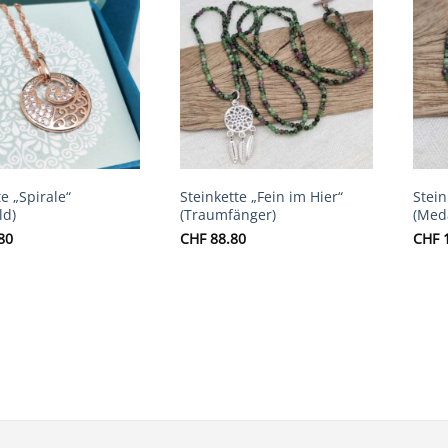
Auf die
Auf die
Wunschliste
Wunschliste
e „Spirale“
Steinkette „Fein im Hier“
Stein
ld)
(Traumfänger)
(Meda
80
CHF
88.80
CHF
1