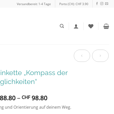
Versandbereit: 1-4 Tage
Porto (CH): CHF 3.90
inkette „Kompass der
lichkeiten“
Preisspanne:
88.80
–
98.80
CHF
CHF 88.80
ng und Orientierung auf deinem Weg.
bis