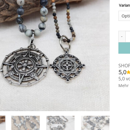
Varian
Altern
Stein
SHO
5,0
5,0 v
Mehr 