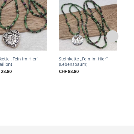
Auf die
Auf die
Wunschliste
Wunschliste
kette „Fein im Hier“
Steinkette „Fein im Hier“
St
illon)
(Lebensbaum)
(M
28.80
CHF
88.80
CH