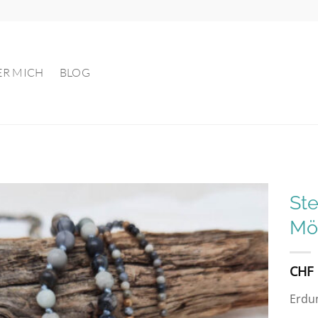
ER MICH
BLOG
Ste
Mög
Auf die
Wunschliste
CHF
Erdu