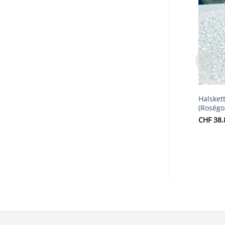
Halskett
(Roségo
CHF
38.