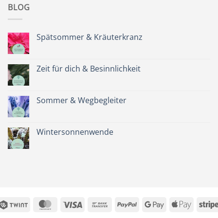
BLOG
Spätsommer & Kräuterkranz
Keine
Kommentare
zu
Spätsommer
Zeit für dich & Besinnlichkeit
&
Kräuterkranz
Keine
Kommentare
zu
Zeit
Sommer & Wegbegleiter
für
dich
Keine
&
Kommentare
Besinnlichkeit
zu
Sommer
Wintersonnenwende
&
Wegbegleiter
Keine
Kommentare
zu
Wintersonnenwende
Twint
MasterCard
Visa
Bank
PayPal
Google
Apple
Transfer
Pay
Pay