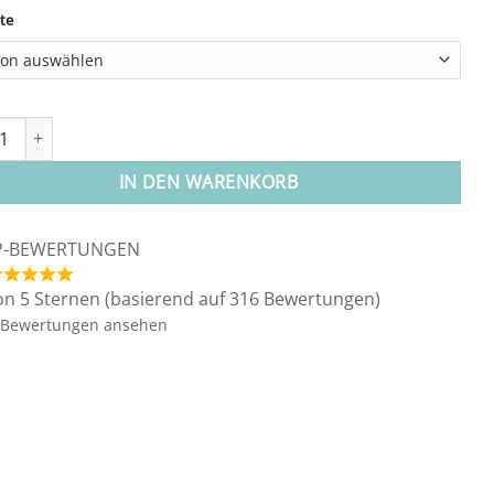
CHF 98.80
te
ative:
kette "Kompass der Möglichkeiten" Menge
IN DEN WARENKORB
P-BEWERTUNGEN
on 5 Sternen (basierend auf 316 Bewertungen)
Bewertungen ansehen