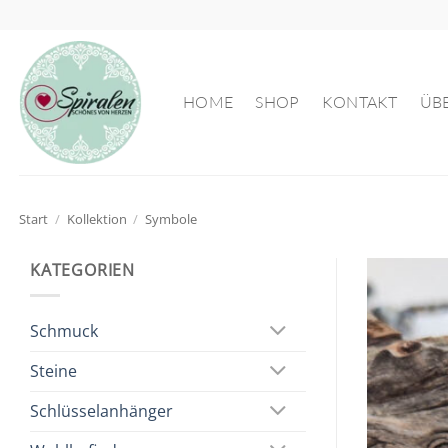
Zum
Inhalt
springen
HOME
SHOP
KONTAKT
ÜB
Start
/
Kollektion
/
Symbole
KATEGORIEN
Schmuck
Steine
Schlüsselanhänger