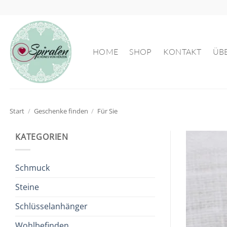
Zum
Inhalt
springen
HOME
SHOP
KONTAKT
ÜB
Start
/
Geschenke finden
/
Für Sie
KATEGORIEN
Schmuck
Steine
Schlüsselanhänger
Wohlbefinden