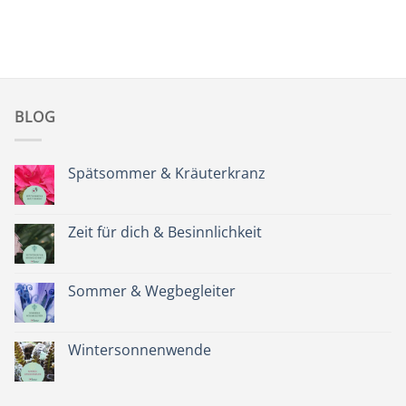
BLOG
Spätsommer & Kräuterkranz
Keine
Kommentare
zu
Spätsommer
Zeit für dich & Besinnlichkeit
&
Kräuterkranz
Keine
Kommentare
zu
Zeit
Sommer & Wegbegleiter
für
dich
Keine
&
Kommentare
Besinnlichkeit
zu
Sommer
Wintersonnenwende
&
Wegbegleiter
Keine
Kommentare
zu
Wintersonnenwende