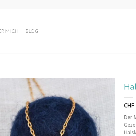
ER MICH
BLOG
Ha
Auf die
CHF
Wunschliste
Der M
Gezei
Halsk