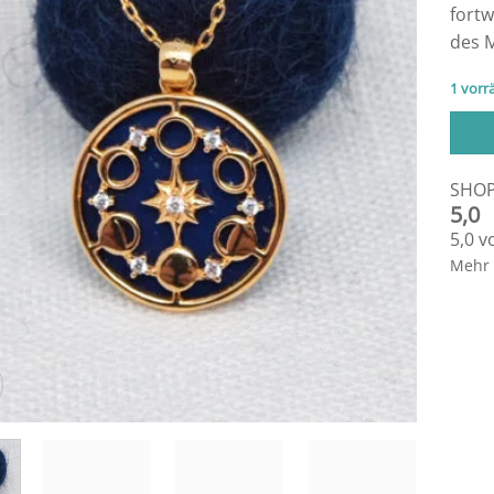
fort
des 
1 vorrä
SHO
5,0
5,0 v
Mehr 