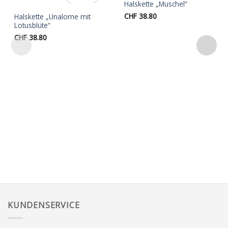
Halskette „Muschel“
Auf die
Auf die
CHF
38.80
Halskette „Unalome mit
Wunschliste
Wunschliste
Lotusblüte“
CHF
38.80
KUNDENSERVICE