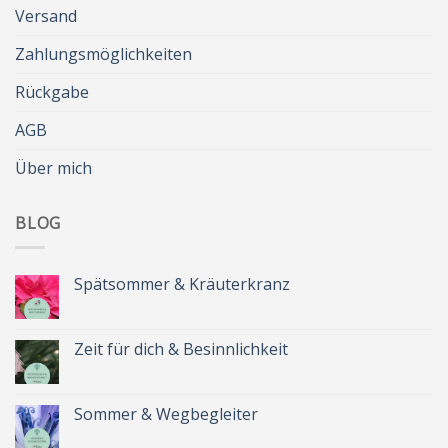
Versand
Zahlungsmöglichkeiten
Rückgabe
AGB
Über mich
BLOG
Spätsommer & Kräuterkranz
Keine
Kommentare
zu
Spätsommer
Zeit für dich & Besinnlichkeit
&
Kräuterkranz
Keine
Kommentare
zu
Zeit
Sommer & Wegbegleiter
für
dich
Keine
&