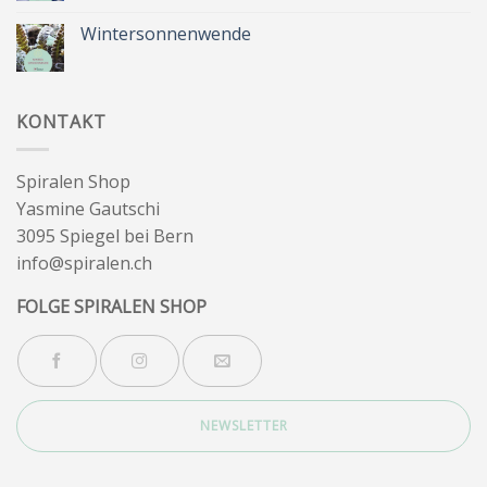
Kommentare
Besinnlichkeit
zu
Sommer
Wintersonnenwende
&
Wegbegleiter
Keine
Kommentare
zu
Wintersonnenwende
KONTAKT
Spiralen Shop
Yasmine Gautschi
3095 Spiegel bei Bern
info@spiralen.ch
FOLGE SPIRALEN SHOP
NEWSLETTER