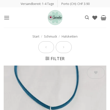
Zum
Versandbereit: 1-4 Tage
Porto (CH): CHF 3.90
Inhalt
springen
Start
/
Schmuck
/
Halsketten
FILTER
Auf die
Wunschliste