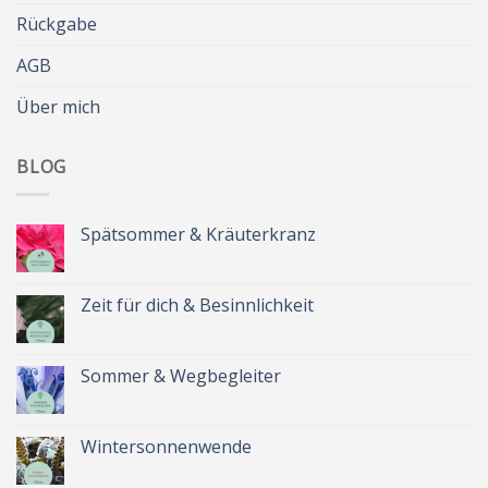
Rückgabe
AGB
Über mich
BLOG
Spätsommer & Kräuterkranz
Keine
Kommentare
zu
Spätsommer
Zeit für dich & Besinnlichkeit
&
Kräuterkranz
Keine
Kommentare
zu
Zeit
Sommer & Wegbegleiter
für
dich
Keine
&
Kommentare
Besinnlichkeit
zu
Sommer
Wintersonnenwende
&
Wegbegleiter
Keine
Kommentare