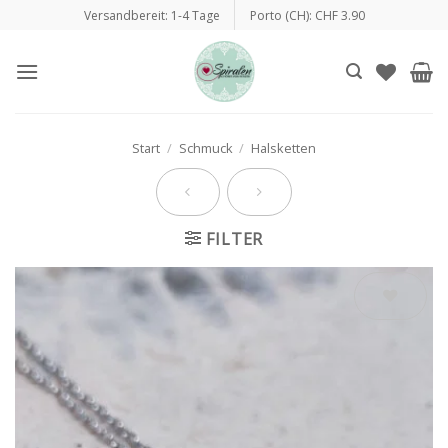
Zum
Versandbereit: 1-4 Tage
Porto (CH): CHF 3.90
Inhalt
springen
Start
/
Schmuck
/
Halsketten
FILTER
Auf die
Wunschliste