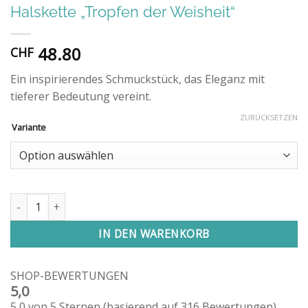
Halskette „Tropfen der Weisheit“
48.80
CHF
Ein inspirierendes Schmuckstück, das Eleganz mit
tieferer Bedeutung vereint.
ZURÜCKSETZEN
Variante
Halskette "Tropfen der Weisheit" Menge
IN DEN WARENKORB
SHOP-BEWERTUNGEN
5,0
5,0 von 5 Sternen (basierend auf 316 Bewertungen)