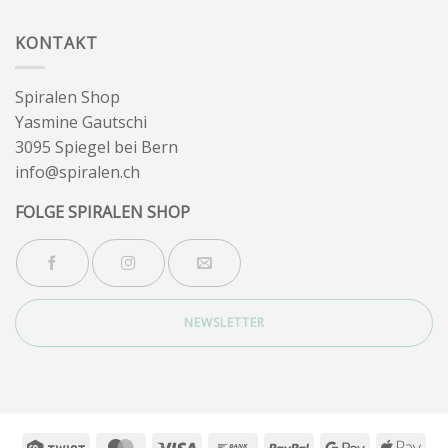
zu
Wintersonnenwende
KONTAKT
Spiralen Shop
Yasmine Gautschi
3095 Spiegel bei Bern
info@spiralen.ch
FOLGE SPIRALEN SHOP
NEWSLETTER
Twint
MasterCard
Visa
Bank
PayPal
Google
App