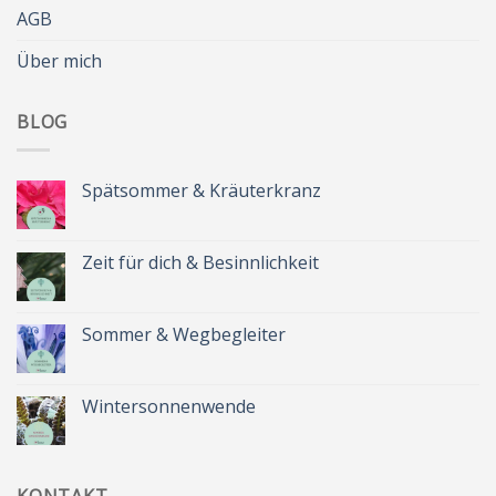
AGB
Über mich
BLOG
Spätsommer & Kräuterkranz
Keine
Kommentare
zu
Spätsommer
Zeit für dich & Besinnlichkeit
&
Kräuterkranz
Keine
Kommentare
zu
Zeit
Sommer & Wegbegleiter
für
dich
Keine
&
Kommentare
Besinnlichkeit
zu
Sommer
Wintersonnenwende
&
Wegbegleiter
Keine
Kommentare
zu
Wintersonnenwende
KONTAKT