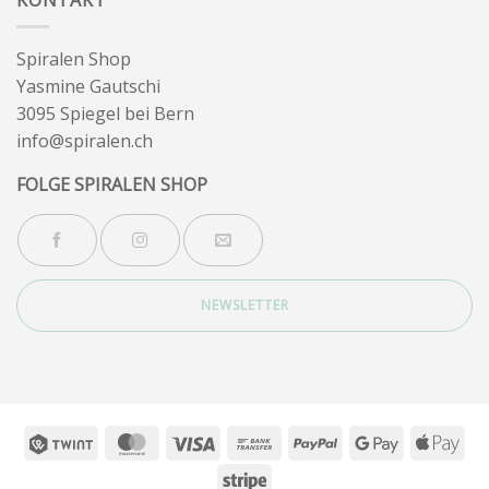
Spiralen Shop
Yasmine Gautschi
3095 Spiegel bei Bern
info@spiralen.ch
FOLGE SPIRALEN SHOP
NEWSLETTER
Twint
MasterCard
Visa
Bank
PayPal
Google
App
Transfer
Pay
Pay
Stripe