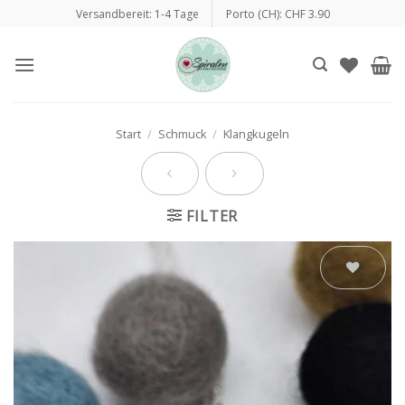
Zum
Versandbereit: 1-4 Tage
Porto (CH): CHF 3.90
Inhalt
springen
Start
/
Schmuck
/
Klangkugeln
FILTER
Auf die
Wunschliste